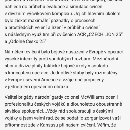
nahlédli do průběhu evaluace a simulace cvičení
v divizním výcvikovém komplexu. Jejich hlavním úkolem
bylo získat maximální poznatky o procesech
a prostředcích velení a řízení v průběhu cvičení
s následným využitím při cvičeních AČR „CZECH LION 25“
a „Odolné Česko 25“.
Námětem cvičení bylo bojové nasazení v Evropě v operaci
vysoké intenzity proti soudobým hrozbám. Mezinárodní
sbor a divize plnily taktické bojové úkoly v souladu
s konceptem operace. Jednotlivé štáby byly rozmístěny
v Evropě i severní Americe a vzájemně propojeny
v jednotném operačním obrazu.
Velitel brigády národní gardy colonel McWilliams ocenil
profesionalitu českých vojáků a dlouholetou oboustranně
skvělou spolupráci. „Vždy rád spolupracuji s českými
vojáky a jsem velmi rád, že se podařilo zorganizovat vaši
přítomnost zde v Kansasu při našem cvičení. Věřím, že