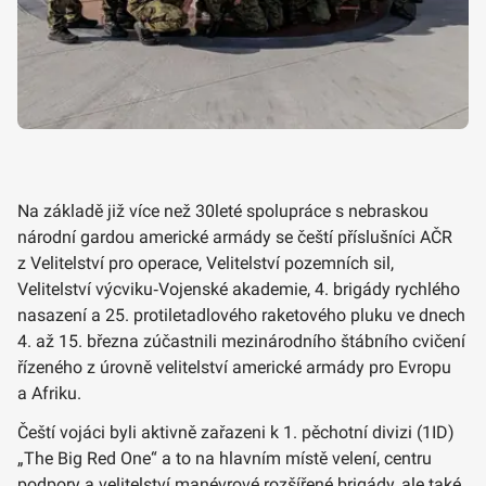
Na základě již více než 30leté spolupráce s nebraskou
národní gardou americké armády se čeští příslušníci AČR
z Velitelství pro operace, Velitelství pozemních sil,
Velitelství výcviku‑Vojenské akademie, 4. brigády rychlého
nasazení a 25. protiletadlového raketového pluku ve dnech
4. až 15. března zúčastnili mezinárodního štábního cvičení
řízeného z úrovně velitelství americké armády pro Evropu
a Afriku.
Čeští vojáci byli aktivně zařazeni k 1. pěchotní divizi (1ID)
„The Big Red One“ a to na hlavním místě velení, centru
podpory a velitelství manévrové rozšířené brigády, ale také