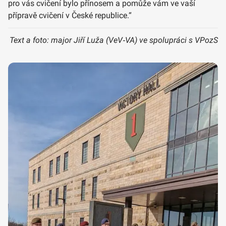
pro vás cvičení bylo přínosem a pomůže vám ve vaší
přípravě cvičení v České republice.“
Text a foto: major Jiří Luža (VeV‑VA) ve spolupráci s VPozS