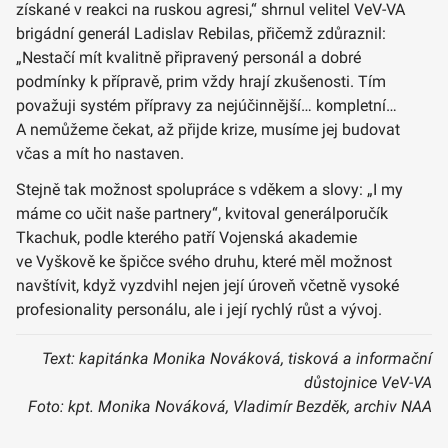
získané v reakci na ruskou agresi,“ shrnul velitel VeV-VA
brigádní generál Ladislav Rebilas, přičemž zdůraznil:
„Nestačí mít kvalitně připravený personál a dobré
podmínky k přípravě, prim vždy hrají zkušenosti. Tím
považuji systém přípravy za nejúčinnější… kompletní…
A nemůžeme čekat, až přijde krize, musíme jej budovat
včas a mít ho nastaven.
Stejně tak možnost spolupráce s vděkem a slovy: „I my
máme co učit naše partnery“, kvitoval generálporučík
Tkachuk, podle kterého patří Vojenská akademie
ve Vyškově ke špičce svého druhu, které měl možnost
navštívit, když vyzdvihl nejen její úroveň včetně vysoké
profesionality personálu, ale i její rychlý růst a vývoj.
Text: kapitánka Monika Nováková, tisková a informační
důstojnice VeV-VA
Foto: kpt. Monika Nováková, Vladimír Bezděk, archiv NAA