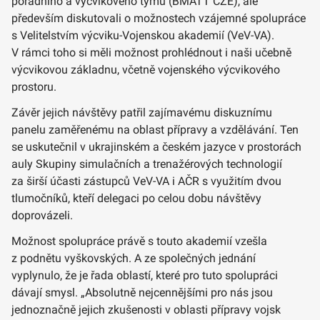
poradního a výcvikového týmu (BMATT CZE), ale
především diskutovali o možnostech vzájemné spolupráce
s Velitelstvím výcviku-Vojenskou akademií (VeV-VA).
V rámci toho si měli možnost prohlédnout i naši učebně
výcvikovou základnu, včetně vojenského výcvikového
prostoru.
Závěr jejich návštěvy patřil zajímavému diskuznímu
panelu zaměřenému na oblast přípravy a vzdělávání. Ten
se uskutečnil v ukrajinském a českém jazyce v prostorách
auly Skupiny simulačních a trenažérových technologií
za širší účasti zástupců VeV-VA i AČR s využitím dvou
tlumočníků, kteří delegaci po celou dobu návštěvy
doprovázeli.
Možnost spolupráce právě s touto akademií vzešla
z podnětu vyškovských. A ze společných jednání
vyplynulo, že je řada oblastí, které pro tuto spolupráci
dávají smysl. „Absolutně nejcennějšími pro nás jsou
jednoznačně jejich zkušenosti v oblasti přípravy vojsk