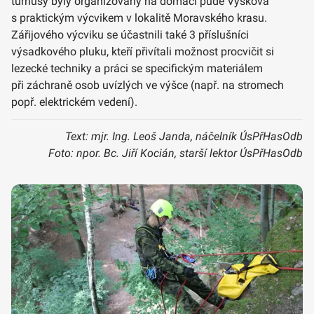
turnusy byly organizovány na domácí půdě Vyškova
s praktickým výcvikem v lokalitě Moravského krasu.
Zářijového výcviku se účastnili také 3 příslušníci
výsadkového pluku, kteří přivítali možnost procvičit si
lezecké techniky a práci se specifickým materiálem
při záchraně osob uvízlých ve výšce (např. na stromech
popř. elektrickém vedení).
Text: mjr. Ing. Leoš Janda, náčelník ÚsPřHasOdb
Foto: npor. Bc. Jiří Kocián, starší lektor ÚsPřHasOdb