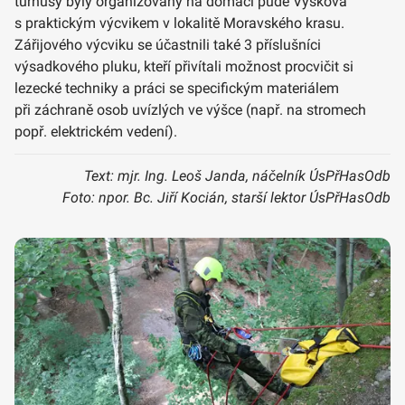
turnusy byly organizovány na domácí půdě Vyškova
s praktickým výcvikem v lokalitě Moravského krasu.
Zářijového výcviku se účastnili také 3 příslušníci
výsadkového pluku, kteří přivítali možnost procvičit si
lezecké techniky a práci se specifickým materiálem
při záchraně osob uvízlých ve výšce (např. na stromech
popř. elektrickém vedení).
Text: mjr. Ing. Leoš Janda, náčelník ÚsPřHasOdb
Foto: npor. Bc. Jiří Kocián, starší lektor ÚsPřHasOdb