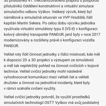
50 příslušníků 41. mechanizovaného praporu s podporou
příslušníků Oddělení konstruktivní a virtuální simulace
simulačního odboru Vyškov. Veškerý výcvik, který byl
námětově a simulačně situován ve VVP Hradiště, řídil
kapitán Martin Sekera. Po celou dobu výcviku jednotka
využívala virtuální simulátory typu II (VS-II) v konfiguraci
kolový obrněný transportér PANDUR, jenž byly v roce 2017
modernizovány a rozšířeny právě o konfiguraci vozidla
PANDUR.
Velitel roty řídil činnost jednotky z řídící místnosti, kde měl
k dispozici 2D a 3D projekci s výstupem ze simulátorů
a měl tak nepřetržitý pohled na činnost cvičících v bojové
technice. Velitel cvičící jednotky mohl následně
vyhodnocovat komunikaci mezi veliteli čet a veliteli
družstev a činnost na jednotlivé incidenty, které byly
v rámci scénáře cvičení využity.
Velitel cvičící jednotky potvrdil, že využití prostředků
simulačních technologií OSTT Vyškov má svůj podstatný