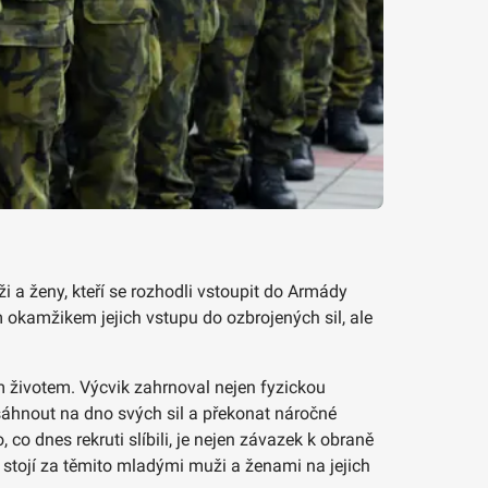
i a ženy, kteří se rozhodli vstoupit do Armády
m okamžikem jejich vstupu do ozbrojených sil, ale
ím životem. Výcvik zahrnoval nejen fyzickou
l sáhnout na dno svých sil a překonat náročné
co dnes rekruti slíbili, je nejen závazek k obraně
í stojí za těmito mladými muži a ženami na jejich