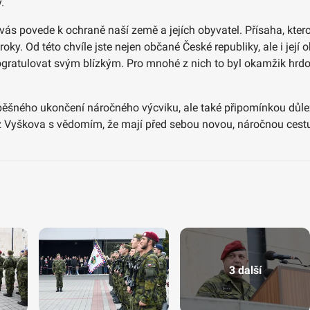
.
á vás povede k ochraně naší země a jejích obyvatel. Přísaha, ktero
y. Od této chvíle jste nejen občané České republiky, ale i její o
ratulovat svým blízkým. Pro mnohé z nich to byl okamžik hrdos
pěšného ukončení náročného výcviku, ale také připomínkou důleži
í z Vyškova s vědomím, že mají před sebou novou, náročnou cestu
3 další