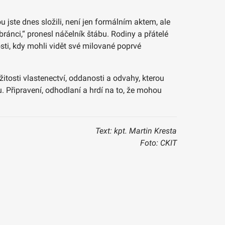
u jste dnes složili, není jen formálním aktem, ale
bránci,“ pronesl náčelník štábu. Rodiny a přátelé
ti, kdy mohli vidět své milované poprvé
tosti vlastenectví, oddanosti a odvahy, kterou
. Připravení, odhodlaní a hrdí na to, že mohou
Text: kpt. Martin Kresta
Foto: CKIT