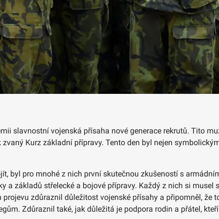
mii slavnostní vojenská přísaha nové generace rekrutů. Tito muž
ik zvaný Kurz základní přípravy. Tento den byl nejen symbolický
projít, byl pro mnohé z nich první skutečnou zkušeností s armádn
ktiky a základů střelecké a bojové přípravy. Každý z nich si muse
ojevu zdůraznil důležitost vojenské přísahy a připomněl, že to, 
ům. Zdůraznil také, jak důležitá je podpora rodin a přátel, kteř