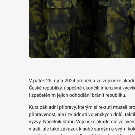
V pátek 25. října 2024 proběhla ve vojenské akade
České republiky, úspěšně ukončili intenzivní výcv
i zpečetěním jejich odhodlání bránit republiku.
Kurz základní přípravy, kterým si rekruti museli 
připravenost, ale i zvládnutí vojenských drilů, ta
výzvy. Náčelník štábu Vojenské akademie ve svém pr
vlasti, ale také závazek k sobě samým a svým koleg