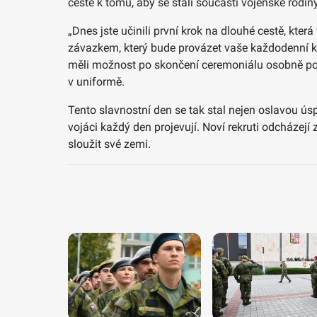
cestě k tomu, aby se stali součástí vojenské rodiny
„Dnes jste učinili první krok na dlouhé cestě, kter
závazkem, který bude provázet vaše každodenní krok
měli možnost po skončení ceremoniálu osobně pog
v uniformě.
Tento slavnostní den se tak stal nejen oslavou ús
vojáci každý den projevují. Noví rekruti odcházej
sloužit své zemi.