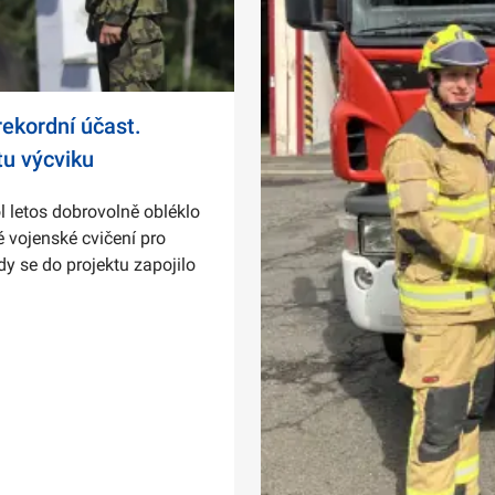
ekordní účast.
tu výcviku
l letos dobrovolně obléklo
 vojenské cvičení pro
dy se do projektu zapojilo