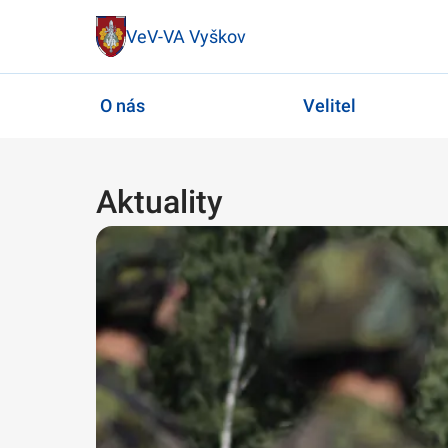
VeV-VA Vyškov
O nás
Velitel
Aktuality