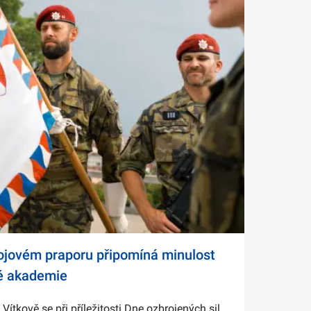
bojovém praporu připomíná minulost
é akademie
tkově se při příležitosti Dne ozbrojených sil