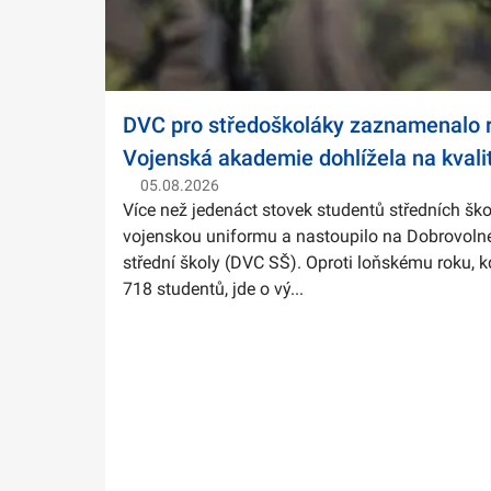
DVC pro středoškoláky zaznamenalo r
Vojenská akademie dohlížela na kvali
05.08.2026
Více než jedenáct stovek studentů středních ško
vojenskou uniformu a nastoupilo na Dobrovolné
střední školy (DVC SŠ). Oproti loňskému roku, k
718 studentů, jde o vý...