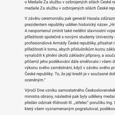
o Medaile Za službu v ozbrojených silách České rep
medaile Za službu v ozbrojených silách České rep
V závěru ceremoniálu pak generál Hasala zdůraznil 
prezidentem republiky udělen historický název „Hr
A neopomenul zmínit také nedělní slavnostní vojens
příležitosti společně s novými studenty Univerzi
profesionálové Armády České republiky, přísahat ro
příležitosti k tomu, abych příslušníkům kurzu zákl
vynaložili k plnění úkolů základní přípravy, a sou
přičemž jeho poděkování dále směřovalo i všem d
výkonu svého zaměstnání, když v závěru svého pro
České republiky. To, že její kredit je v současné d
oceněným.“
Výročí Dne vzniku samostatného Československého
ministra obrany, následně pak byly uděleny medaile m
předán odznak třídnosti III. „střelec“ poručíku In
který všem vyznamenaným pogratuloval, poděkoval 