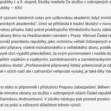
ubliky I. a II. stupně, Stužky medaile Za službu v ozbrojených 
ubliky – XXV.
význam letošních oslav pro vyškovskou akademii, když zmínil, že
anických akademiků“, čímž se přihlásila k tradici školství v n
kou přísahu žáků právě probíhajícího tříměsíčního kurzu základní
ty obrany Brno na Hradčanském náměstí v Praze. Věrnost České r
vněž prezidentu republiky, jako vrchnímu veliteli Ozbrojených s
adní přípravy, včetně instruktorského a velitelského sboru, poděk
časně chci vyjádřit přesvědčení, že svým povinnostem i nadále do
alším vojákům a vojákyním, zaměstnancům a zaměstnankyním, za
slovu dodal: „Profesionálně připravený lidský potencionál je z
obě v očích naší ale i zahraniční veřejnosti vysoký, je také díky 
 státu si připomněli i příslušníci Praporu zabezpečení. Během 
inistra obrany za službu v ozbrojených silách České republiky I., I
g. Stanislavu Andrusiówovi. V závěru nástupu pak pronesl proslov
za práci a zdůraznil důležitost tohoto výročí.