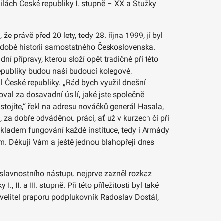
silách České republiky I. stupně – XX a Stužky
 právě před 20 lety, tedy 28. října 1999, jí byl
ovodobé historii samostatného Československa.
 přípravy, kterou složí opět tradičně při této
epubliky budou naši budoucí kolegové,
il České republiky. „Rád bych využil dnešní
oval za dosavadní úsilí, jaké jste společně
stojíte,“ řekl na adresu nováčků generál Hasala,
 dobře odváděnou práci, ať už v kurzech či při
ákladem fungování každé instituce, tedy i Armády
Vám. Děkuji Vám a ještě jednou blahopřeji dnes
slavnostního nástupu nejprve zazněl rozkaz
I. a III. stupně. Při této příležitosti byl také
 velitel praporu podplukovník Radoslav Dostál,