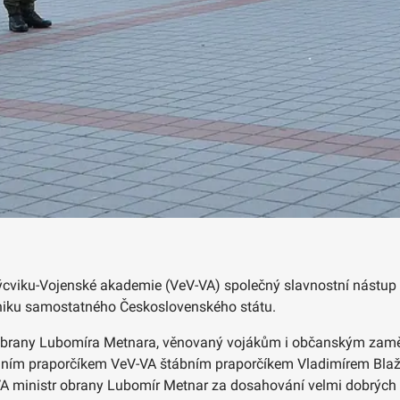
í výcviku-Vojenské akademie (VeV-VA) společný slavnostní nástup 
 vzniku samostatného Československého státu.
 obrany Lubomíra Metnara, věnovaný vojákům i občanským zaměs
chním praporčíkem VeV-VA štábním praporčíkem Vladimírem Blažk
eV-VA ministr obrany Lubomír Metnar za dosahování velmi dobrých