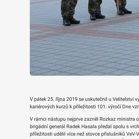
V pátek 25. října 2019 se uskutečnil u Velitelstv
kariérových kurzů k příležitosti 101. výročí Dne
V rámci nástupu nejprve zazněl Rozkaz ministra
brigádní generál Radek Hasala předal spolu s vr
příležitosti udělil více než stovce příslušníků V