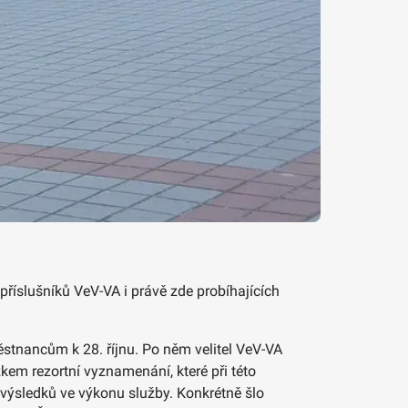
příslušníků VeV-VA i právě zde probíhajících
tnancům k 28. říjnu. Po něm velitel VeV-VA
em rezortní vyznamenání, které při této
 výsledků ve výkonu služby. Konkrétně šlo