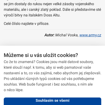
se jim dostaly do rukou nejen velké zásoby vojenského
materiálu, ale i carský zlatý poklad. Dále si představíme sté
výročí bitvy na italském Doss Altu.
Celé člíslo najdete v příloze.
Autor:
Michal Voska,
www.army.cz
Můžeme si u vás uložit cookies?
A report 8/2018
Co že to znamená? Cookies jsou malé datové soubory,
které slouží např. k tomu, aby si web pamatoval vaše
nastavení a to, co vás zajímá, nebo abychom jej zlepšovali.
Pro ukládání různých typů cookies od vás potřebujeme
souhlas. Web bude fungovat i bez souhlasu, s ním ale
o něco lépe.
Souhlasím se všemi