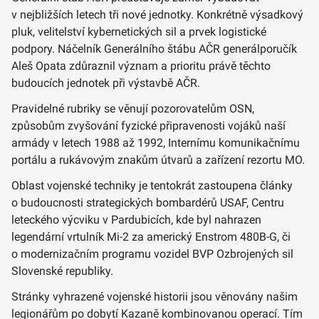
v nejbližších letech tři nové jednotky. Konkrétně výsadkový
pluk, velitelství kybernetických sil a prvek logistické
podpory. Náčelník Generálního štábu AČR generálporučík
Aleš Opata zdůraznil význam a prioritu právě těchto
budoucích jednotek při výstavbě AČR.
Pravidelné rubriky se věnují pozorovatelům OSN,
způsobům zvyšování fyzické připravenosti vojáků naší
armády v letech 1988 až 1992, Internímu komunikačnímu
portálu a rukávovým znakům útvarů a zařízení rezortu MO.
Oblast vojenské techniky je tentokrát zastoupena články
o budoucnosti strategických bombardérů USAF, Centru
leteckého výcviku v Pardubicích, kde byl nahrazen
legendární vrtulník Mi-2 za americký Enstrom 480B-G, či
o modernizačním programu vozidel BVP Ozbrojených sil
Slovenské republiky.
Stránky vyhrazené vojenské historii jsou věnovány našim
legionářům po dobytí Kazaně kombinovanou operací. Tím