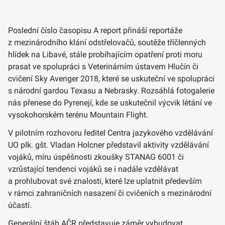
Poslední číslo časopisu A report přináší reportáže
z mezinárodního klání odstřelovačů, soutěže tříčlenných
hlídek na Libavé, stále probíhajícím opatření proti moru
prasat ve spolupráci s Veterinárním ústavem Hlučín či
cvičení Sky Avenger 2018, které se uskuteční ve spolupráci
s národní gardou Texasu a Nebrasky. Rozsáhlá fotogalerie
nás přenese do Pyrenejí, kde se uskutečnil výcvik létání ve
vysokohorském terénu Mountain Flight.
V pilotním rozhovoru ředitel Centra jazykového vzdělávání
UO plk. gšt. Vladan Holcner představil aktivity vzdělávání
vojáků, míru úspěšnosti zkoušky STANAG 6001 či
vzrůstající tendenci vojáků se i nadále vzdělávat
a prohlubovat své znalosti, které lze uplatnit především
v rámci zahraničních nasazení či cvičeních s mezinárodní
účastí.
Generální štáb AČR představuje záměr vybudovat