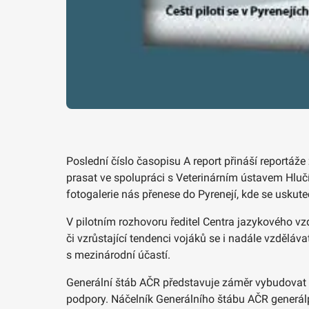
Poslední číslo časopisu A report přináší reportáže
prasat ve spolupráci s Veterinárním ústavem Hluč
fotogalerie nás přenese do Pyrenejí, kde se uskut
V pilotním rozhovoru ředitel Centra jazykového v
či vzrůstající tendenci vojáků se i nadále vzděláv
s mezinárodní účastí.
Generální štáb AČR představuje záměr vybudovat v n
podpory. Náčelník Generálního štábu AČR generálp