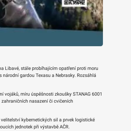
na Libavé, stále probíhajícím opatření proti moru
i s národní gardou Texasu a Nebrasky. Rozsáhlá
ávání vojáků, míru úspěšnosti zkoušky STANAG 6001
ci zahraničních nasazení či cvičeních
litelství kybernetických sil a prvek logistické
oucích jednotek při výstavbě AČR.