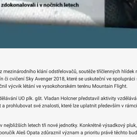
 z mezinárodního klání odstřelovačů, soutěže tříčlenných hlídek 
ín či cvičení Sky Avenger 2018, které se uskuteční ve spoluprác
ečnil výcvik létání ve vysokohorském terénu Mountain Flight.
zdělávání UO plk. gšt. Vladan Holcner představil aktivity vzděl
at a prohlubovat své znalosti, které lze uplatnit především v rám
ejbližších letech tři nové jednotky. Konkrétně výsadkový pluk, ve
oručík Aleš Opata zdůraznil význam a prioritu právě těchto bud