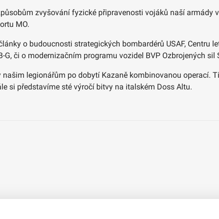
 způsobům zvyšování fyzické připravenosti vojáků naší armády 
zortu MO.
 články o budoucnosti strategických bombardérů USAF, Centru le
B-G, či o modernizačním programu vozidel BVP Ozbrojených sil 
ny našim legionářům po dobytí Kazaně kombinovanou operací. Tí
le si představíme sté výročí bitvy na italském Doss Altu.