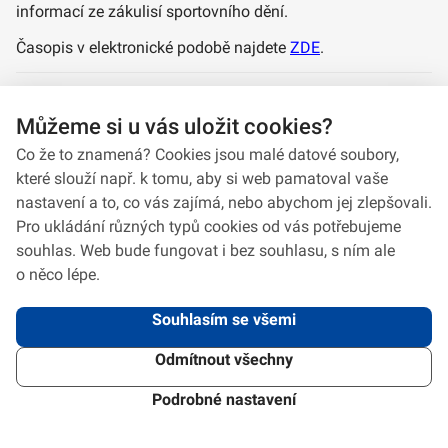
informací ze zákulisí sportovního dění.
Časopis v elektronické podobě najdete
ZDE
.
Autor: Michal Voska, OK MO
Můžeme si u vás uložit cookies?
Co že to znamená? Cookies jsou malé datové soubory,
které slouží např. k tomu, aby si web pamatoval vaše
nastavení a to, co vás zajímá, nebo abychom jej zlepšovali.
Pro ukládání různých typů cookies od vás potřebujeme
souhlas. Web bude fungovat i bez souhlasu, s ním ale
o něco lépe.
Souhlasím se všemi
Odmítnout všechny
2026 © VeV-VA Vyškov • Informace jsou poskytovány v souladu se zákonem
č.
106/1999
Sb., o svobodném přístupu k informacím.
Verze 1.2.2
Použitý
Design Systém
4.6.3
Podrobné nastavení