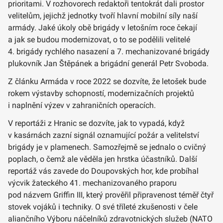
prioritami. V rozhovorech redaktoři tentokrát dali prostor
velitelům, jejichž jednotky tvoří hlavní mobilní síly naší
armády. Jaké úkoly obě brigády v letošním roce čekají
a jak se budou modernizovat, o to se podělili velitelé
4. brigády rychlého nasazení a 7. mechanizované brigády
plukovník Jan Štěpánek a brigádní generál Petr Svoboda.
Z článku Armáda v roce 2022 se dozvíte, že letošek bude
rokem výstavby schopností, modernizačních projektů
i naplnění výzev v zahraničních operacích.
V reportáži z Hranic se dozvíte, jak to vypadá, když
v kasárnách zazní signál oznamující požár a velitelství
brigády je v plamenech. Samozřejmě se jednalo o cvičný
poplach, o čemž ale věděla jen hrstka účastníků. Další
reportáž vás zavede do Doupovských hor, kde probíhal
výcvik žateckého 41. mechanizovaného praporu
pod názvem Griffin III, který prověřil připravenost téměř čtyř
stovek vojáků i techniky. O své tříleté zkušenosti v čele
aliančního Výboru náčelníků zdravotnických služeb (NATO