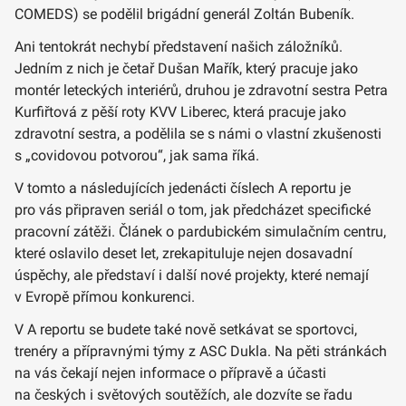
COMEDS) se podělil brigádní generál Zoltán Bubeník.
Ani tentokrát nechybí představení našich záložníků.
Jedním z nich je četař Dušan Mařík, který pracuje jako
montér leteckých interiérů, druhou je zdravotní sestra Petra
Kurfiřtová z pěší roty KVV Liberec, která pracuje jako
zdravotní sestra, a podělila se s námi o vlastní zkušenosti
s „covidovou potvorou“, jak sama říká.
V tomto a následujících jedenácti číslech A reportu je
pro vás připraven seriál o tom, jak předcházet specifické
pracovní zátěži. Článek o pardubickém simulačním centru,
které oslavilo deset let, zrekapituluje nejen dosavadní
úspěchy, ale představí i další nové projekty, které nemají
v Evropě přímou konkurenci.
V A reportu se budete také nově setkávat se sportovci,
trenéry a přípravnými týmy z ASC Dukla. Na pěti stránkách
na vás čekají nejen informace o přípravě a účasti
na českých i světových soutěžích, ale dozvíte se řadu