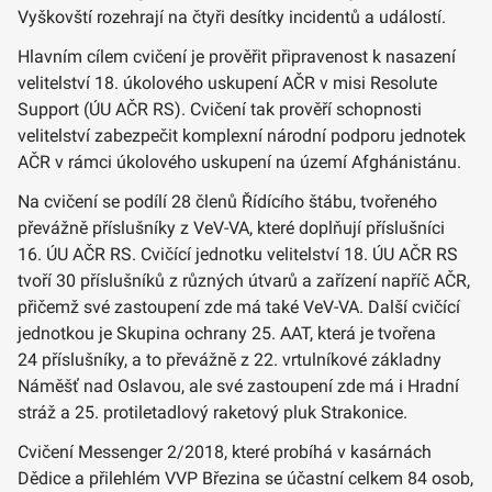
Vyškovští rozehrají na čtyři desítky incidentů a událostí.
Hlavním cílem cvičení je prověřit připravenost k nasazení
velitelství 18. úkolového uskupení AČR v misi Resolute
Support (ÚU AČR RS). Cvičení tak prověří schopnosti
velitelství zabezpečit komplexní národní podporu jednotek
AČR v rámci úkolového uskupení na území Afghánistánu.
Na cvičení se podílí 28 členů Řídícího štábu, tvořeného
převážně příslušníky z VeV-VA, které doplňují příslušníci
16. ÚU AČR RS. Cvičící jednotku velitelství 18. ÚU AČR RS
tvoří 30 příslušníků z různých útvarů a zařízení napříč AČR,
přičemž své zastoupení zde má také VeV-VA. Další cvičící
jednotkou je Skupina ochrany 25. AAT, která je tvořena
24 příslušníky, a to převážně z 22. vrtulníkové základny
Náměšť nad Oslavou, ale své zastoupení zde má i Hradní
stráž a 25. protiletadlový raketový pluk Strakonice.
Cvičení Messenger 2/2018, které probíhá v kasárnách
Dědice a přilehlém VVP Březina se účastní celkem 84 osob,