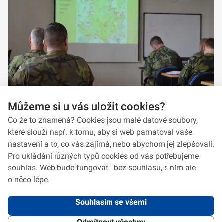
Můžeme si u vás uložit cookies?
Co že to znamená? Cookies jsou malé datové soubory,
které slouží např. k tomu, aby si web pamatoval vaše
nastavení a to, co vás zajímá, nebo abychom jej zlepšovali.
Pro ukládání různých typů cookies od vás potřebujeme
souhlas. Web bude fungovat i bez souhlasu, s ním ale
o něco lépe.
Souhlasím se všemi
Odmítnout všechny
2026 © VeV-VA Vyškov • Informace jsou poskytovány v souladu se zákonem