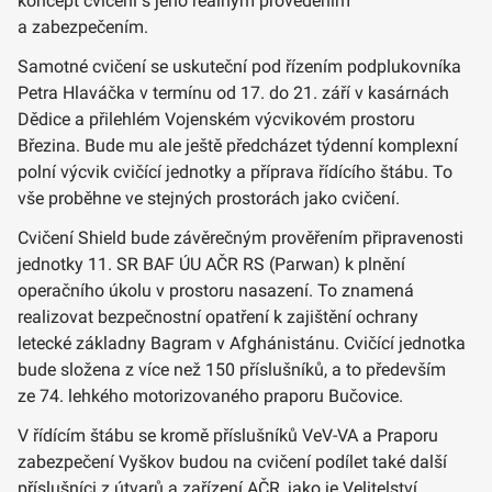
koncept cvičení s jeho reálným provedením
a zabezpečením.
Samotné cvičení se uskuteční pod řízením podplukovníka
Petra Hlaváčka v termínu od 17. do 21. září v kasárnách
Dědice a přilehlém Vojenském výcvikovém prostoru
Březina. Bude mu ale ještě předcházet týdenní komplexní
polní výcvik cvičící jednotky a příprava řídícího štábu. To
vše proběhne ve stejných prostorách jako cvičení.
Cvičení Shield bude závěrečným prověřením připravenosti
jednotky 11. SR BAF ÚU AČR RS (Parwan) k plnění
operačního úkolu v prostoru nasazení. To znamená
realizovat bezpečnostní opatření k zajištění ochrany
letecké základny Bagram v Afghánistánu. Cvičící jednotka
bude složena z více než 150 příslušníků, a to především
ze 74. lehkého motorizovaného praporu Bučovice.
V řídícím štábu se kromě příslušníků VeV-VA a Praporu
zabezpečení Vyškov budou na cvičení podílet také další
příslušníci z útvarů a zařízení AČR, jako je Velitelství