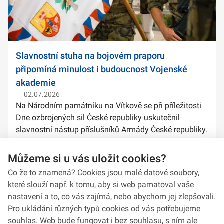
Slavnostní stuha na bojovém praporu
připomíná minulost i budoucnost Vojenské
akademie
02.07.2026
Na Národním památníku na Vítkově se při příležitosti
Dne ozbrojených sil České republiky uskutečnil
slavnostní nástup příslušníků Armády České republiky.
Součástí ceremoniálu bylo také předání slavnostních
stuh na bojové prapory vybranýc...
Můžeme si u vás uložit cookies?
Co že to znamená? Cookies jsou malé datové soubory,
které slouží např. k tomu, aby si web pamatoval vaše
nastavení a to, co vás zajímá, nebo abychom jej zlepšovali.
Pro ukládání různých typů cookies od vás potřebujeme
souhlas. Web bude fungovat i bez souhlasu, s ním ale