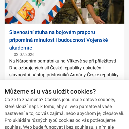
Slavnostní stuha na bojovém praporu
připomíná minulost i budoucnost Vojenské
akademie
02.07.2026
Na Národním památníku na Vítkově se při příležitosti
Dne ozbrojených sil České republiky uskutečnil
slavnostní nástup příslušníků Armády České republiky.
Součástí ceremoniálu bylo také předání slavnostních
stuh na bojové prapory vybranýc...
Můžeme si u vás uložit cookies?
Co že to znamená? Cookies jsou malé datové soubory,
které slouží např. k tomu, aby si web pamatoval vaše
nastavení a to, co vás zajímá, nebo abychom jej zlepšovali.
Pro ukládání různých typů cookies od vás potřebujeme
souhlas. Web bude fungovat i bez souhlasu, s ním ale