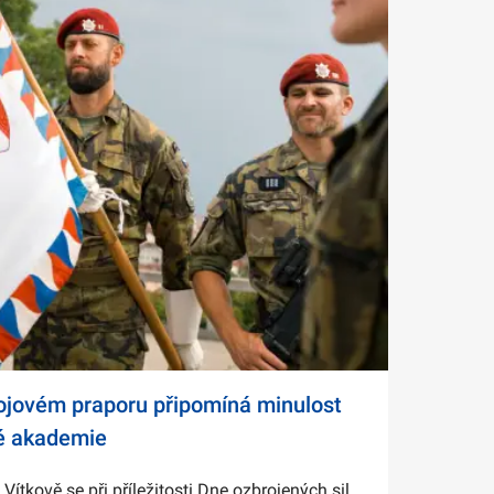
bojovém praporu připomíná minulost
é akademie
tkově se při příležitosti Dne ozbrojených sil