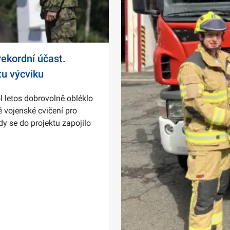
ekordní účast.
tu výcviku
l letos dobrovolně obléklo
 vojenské cvičení pro
dy se do projektu zapojilo