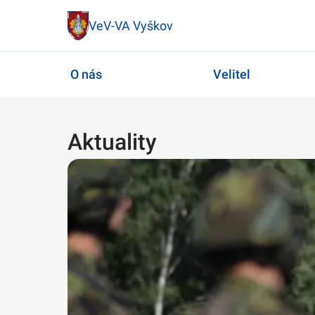
VeV-VA Vyškov
O nás
Velitel
Aktuality