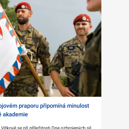
bojovém praporu připomíná minulost
é akademie
tkově se při příležitosti Dne ozbrojených sil