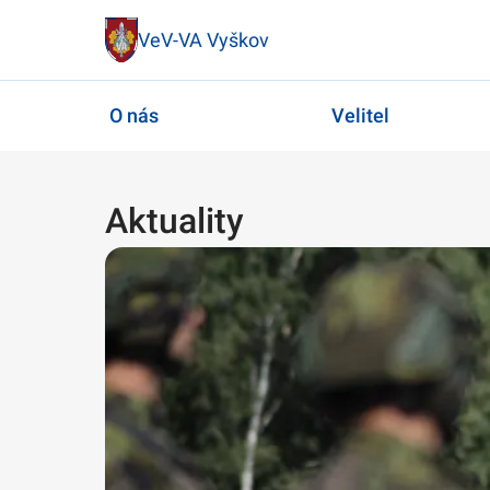
VeV-VA Vyškov
O nás
Velitel
Aktuality