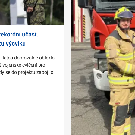
ekordní účast.
tu výcviku
l letos dobrovolně obléklo
 vojenské cvičení pro
dy se do projektu zapojilo