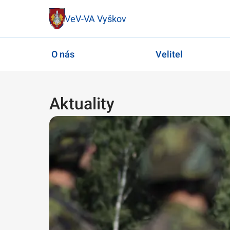
VeV-VA Vyškov
O nás
Velitel
Aktuality