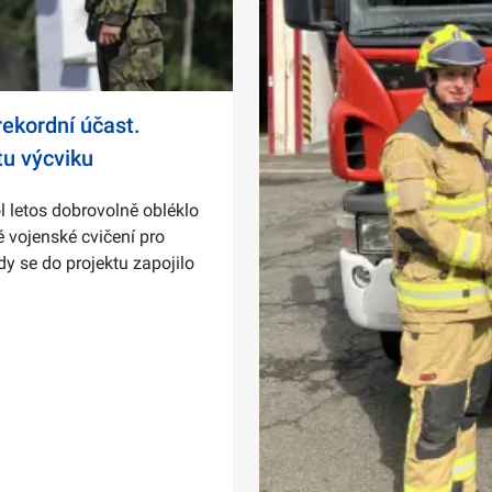
ekordní účast.
tu výcviku
l letos dobrovolně obléklo
 vojenské cvičení pro
dy se do projektu zapojilo