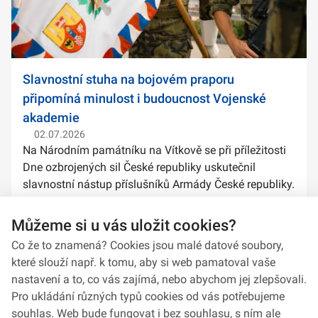
Slavnostní stuha na bojovém praporu
připomíná minulost i budoucnost Vojenské
akademie
02.07.2026
Na Národním památníku na Vítkově se při příležitosti
Dne ozbrojených sil České republiky uskutečnil
slavnostní nástup příslušníků Armády České republiky.
Součástí ceremoniálu bylo také předání slavnostních
stuh na bojové prapory vybranýc...
Můžeme si u vás uložit cookies?
Co že to znamená? Cookies jsou malé datové soubory,
které slouží např. k tomu, aby si web pamatoval vaše
nastavení a to, co vás zajímá, nebo abychom jej zlepšovali.
Pro ukládání různých typů cookies od vás potřebujeme
souhlas. Web bude fungovat i bez souhlasu, s ním ale