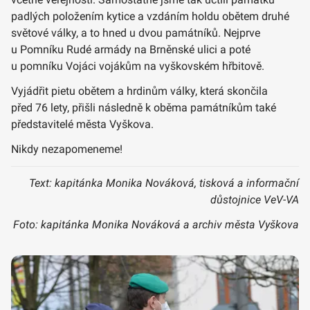
padlých položením kytice a vzdáním holdu obětem druhé
světové války, a to hned u dvou památníků. Nejprve
u Pomníku Rudé armády na Brněnské ulici a poté
u pomníku Vojáci vojákům na vyškovském hřbitově.
Vyjádřit pietu obětem a hrdinům války, která skončila
před 76 lety, přišli následně k oběma památníkům také
představitelé města Vyškova.
Nikdy nezapomeneme!
Text: kapitánka Monika Nováková, tisková a informační
důstojnice VeV-VA
Foto: kapitánka Monika Nováková a archiv města Vyškova