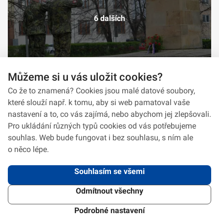
6 dalších
Můžeme si u vás uložit cookies?
Co že to znamená? Cookies jsou malé datové soubory,
které slouží např. k tomu, aby si web pamatoval vaše
nastavení a to, co vás zajímá, nebo abychom jej zlepšovali.
Pro ukládání různých typů cookies od vás potřebujeme
souhlas. Web bude fungovat i bez souhlasu, s ním ale
o něco lépe.
Souhlasím se všemi
Odmítnout všechny
2026 © VeV-VA Vyškov • Informace jsou poskytovány v souladu se zákonem
č.
106/1999
Sb., o svobodném přístupu k informacím.
Verze 1.2.2
Použitý
Design Systém
4.6.3
Podrobné nastavení