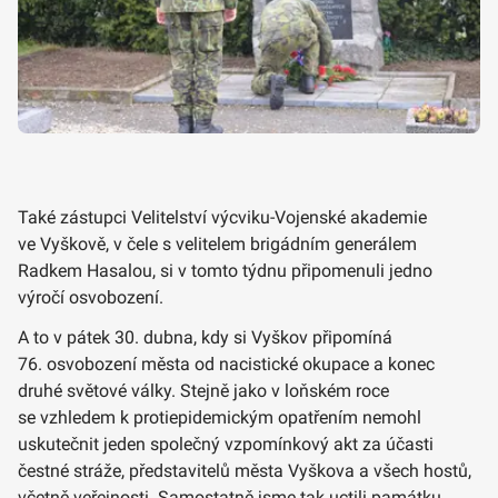
Také zástupci Velitelství výcviku-Vojenské akademie
ve Vyškově, v čele s velitelem brigádním generálem
Radkem Hasalou, si v tomto týdnu připomenuli jedno
výročí osvobození.
A to v pátek 30. dubna, kdy si Vyškov připomíná
76. osvobození města od nacistické okupace a konec
druhé světové války. Stejně jako v loňském roce
se vzhledem k protiepidemickým opatřením nemohl
uskutečnit jeden společný vzpomínkový akt za účasti
čestné stráže, představitelů města Vyškova a všech hostů,
včetně veřejnosti. Samostatně jsme tak uctili památku