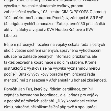
výcviku – Vojenské akademie Vyškov, praporu
zabezpečení Vyškov, 103. centra CIMIC/PSYOPS Olomouc,
102. průzkumného praporu Prostějov, zástupci 6. SR BAF
(4. brigáda rychlého nasazení Žatec), téměř 30 příslušníků
aktivní zálohy a vojáci z KVV Hradec Králové a KVV
Liberec.
Během náročných rozeher na vojáky čekala řada složitých
úkolů včetně ošetření raněných, správného vyhodnocení
situace na základě přesných informací průzkumu, ale
taktéž bezvadná koordinace s řídícím štábem. Kromě
instruktorů z Vyškova se na výcviku významnou měrou
podílel i Britský výcvikový poradní tým, přičemž řada
mentorů má z nasazení v Afghánistánu bohaté zkušenosti.
Poručík Jan Fus, který byl řídícím certifikace, zmínil
zejména bezvadnou koordinaci, ale i přínos pro vojáky
v podobě náročných scénářů. „Díky koordinaci celého
týmu, náročné, několikaměsíční přípravě a spolupráci