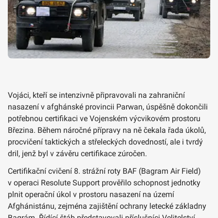
Vojáci, kteří se intenzivně připravovali na zahraniční
nasazení v afghánské provincii Parwan, úspěšně dokončili
potřebnou certifikaci ve Vojenském výcvikovém prostoru
Březina. Během náročné přípravy na ně čekala řada úkolů,
procvičení taktických a střeleckých dovedností, ale i tvrdý
dril, jenž byl v závěru certifikace zúročen.
Certifikační cvičení 8. strážní roty BAF (Bagram Air Field)
v operaci Resolute Support prověřilo schopnost jednotky
plnit operační úkol v prostoru nasazení na území
Afghánistánu, zejména zajištění ochrany letecké základny
Bagrám. Řídící štáb představovali příslušníci Velitelství