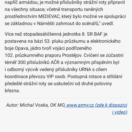
napříč armádou, je možné příslušníky strážní roty připravit
na všechny situace, včetně transportu raněných
prostřednictvím MEDEVAC, který bylo možné ve spolupráci
se základnou v Náměšti zahrnout do scénářů," uvedl.
Více než stopadesátičlenná jednotka 8. SR BAF je
postavena na bázi 53. pluku průzkumu a elektronického
boje Opava, jádro tvoří vojáci podřízeného
102. průzkumného praporu Prostějov. Cvičení se zúčastní
téměř 300 příslušníků AČR a významným přispěním byl
i odborný výcvik vedený příslušníky URNA s cílem
koordinace převozu VIP osob. Postupná rotace a střídání
předešlé strážní roty se uskuteční od druhé poloviny
března.
Autor: Michal Voska, OK MO,
www.army.cz (zde k dispozici
i video)