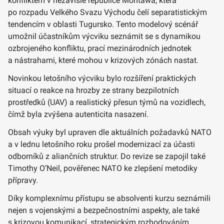
konfliktem v nezávislé republice Montawa, která
po rozpadu Velkého Svazu Východu čelí separatistickým
tendencím v oblasti Tugursko. Tento modelový scénář
umožnil účastníkům výcviku seznámit se s dynamikou
ozbrojeného konfliktu, prací mezinárodních jednotek
a nástrahami, které mohou v krizových zónách nastat.
Novinkou letošního výcviku bylo rozšíření praktických
situací o reakce na hrozby ze strany bezpilotních
prostředků (UAV) a realistický přesun týmů na vozidlech,
čímž byla zvýšena autenticita nasazení.
Obsah výuky byl upraven dle aktuálních požadavků NATO
a v lednu letošního roku prošel modernizací za účasti
odborníků z aliančních struktur. Do revize se zapojil také
Timothy O’Neil, pověřenec NATO ke zlepšení metodiky
přípravy.
Díky komplexnímu přístupu se absolventi kurzu seznámili
nejen s vojenskými a bezpečnostními aspekty, ale také
s krizovou komunikací, strategickým rozhodováním