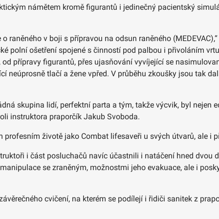
aktickým námětem kromě figurantů i jedinečný pacientský simuláto
e o raněného v boji s přípravou na odsun raněného (MEDEVAC),“ 
ké polní ošetření spojené s činností pod palbou i přivoláním vrtu
 od přípravy figurantů, přes ujasňování vyvíjející se nasimulov
vičící neúprosně tlačí a žene vpřed. V průběhu zkoušky jsou tak d
á skupina lidí, perfektní parta a tým, takže výcvik, byl nejen ed
 roli instruktora praporčík Jakub Svoboda.
 profesním životě jako Combat lifesaveři u svých útvarů, ale i p
struktoři i část posluchačů navíc účastnili i natáčení hned dvou
manipulace se zraněným, možnostmi jeho evakuace, ale i poskyt
ávěrečného cvičení, na kterém se podílejí i řidiči sanitek z pra