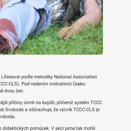
t Lifesaver podle metodiky National Association
CCC-CLS). Pod vedením instruktorů Úseku
ně dvou žen.
jší příčiny úmrtí na bojišti, přičemž systém TCCC
akub Svoboda a zdůrazňuje, že výcvik TCCC-CLS je
Svoboda.
ích didaktických pomůcek. V akci jsme tak mohli