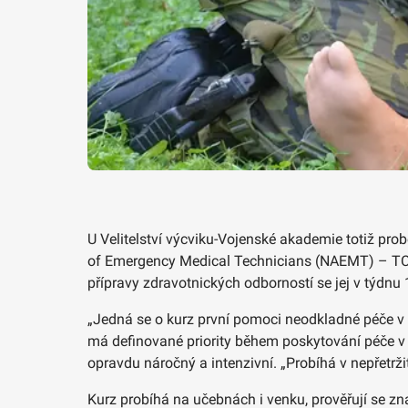
U Velitelství výcviku-Vojenské akademie totiž pro
of Emergency Medical Technicians (NAEMT) – TCC
přípravy zdravotnických odborností se jej v týdnu 
„Jedná se o kurz první pomoci neodkladné péče v 
má definované priority během poskytování péče v 
opravdu náročný a intenzivní. „Probíhá v nepřetrži
Kurz probíhá na učebnách i venku, prověřují se zna