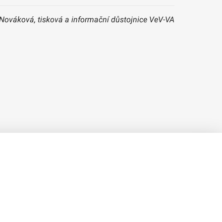
 Nováková, tisková a informační důstojnice VeV-VA
Verze 1.2.2
Použitý
Design Systém
4.6.3