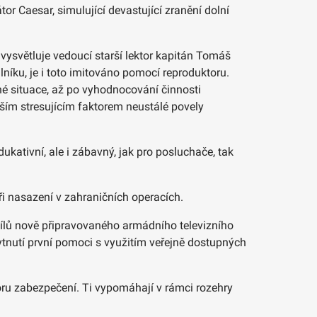
r Caesar, simulující devastující zranění dolní
vysvětluje vedoucí starší lektor kapitán Tomáš
lníku, je i toto imitováno pomocí reproduktoru.
ané situace, až po vyhodnocování činnosti
alším stresujícím faktorem neustálé povely
ukativní, ale i zábavný, jak pro posluchače, tak
ři nasazení v zahraničních operacích.
 dílů nově připravovaného armádního televizního
nutí první pomoci s využitím veřejně dostupných
poru zabezpečení. Ti vypomáhají v rámci rozehry