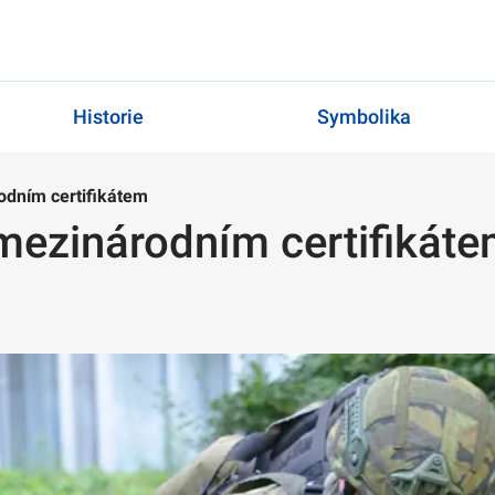
Historie
Symbolika
odním certifikátem
mezinárodním certifikát