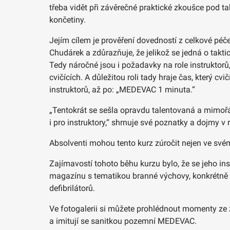
třeba vidět při závěrečné praktické zkoušce pod t
končetiny.
Jejím cílem je prověření dovedností z celkové péč
Chudárek a zdůrazňuje, že jelikož se jedná o taktic
Tedy náročné jsou i požadavky na role instruktorů,
cvičících. A důležitou roli tady hraje čas, který c
instruktorů, až po: „MEDEVAC 1 minuta.“
„Tentokrát se sešla opravdu talentovaná a mimořádn
i pro instruktory,“ shrnuje své poznatky a dojmy v
Absolventi mohou tento kurz zúročit nejen ve svém
Zajímavostí tohoto běhu kurzu bylo, že se jeho in
magazínu s tematikou branné výchovy, konkrétně 
defibrilátorů.
Ve fotogalerii si můžete prohlédnout momenty ze z
a imitují se sanitkou pozemní MEDEVAC.