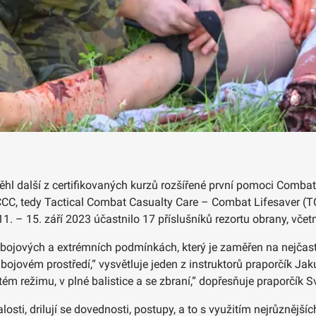
běhl další z certifikovaných kurzů rozšířené první pomoci Comba
C, tedy Tactical Combat Casualty Care – Combat Lifesaver (T
11. – 15. září 2023 účastnilo 17 příslušníků rezortu obrany, včet
bojových a extrémních podmínkách, který je zaměřen na nejčastě
bojovém prostředí,“ vysvětluje jeden z instruktorů praporčík J
tém režimu, v plné balistice a se zbraní,“ dopřesňuje praporčík 
losti, drilují se dovednosti, postupy, a to s využitím nejrůznějš