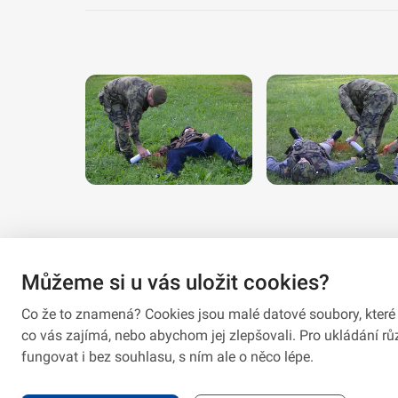
Můžeme si u vás uložit cookies?
Co že to znamená? Cookies jsou malé datové soubory, které 
co vás zajímá, nebo abychom jej zlepšovali. Pro ukládání 
fungovat i bez souhlasu, s ním ale o něco lépe.
2026 © VeV-VA Vyškov • Informace jsou poskytovány v soula