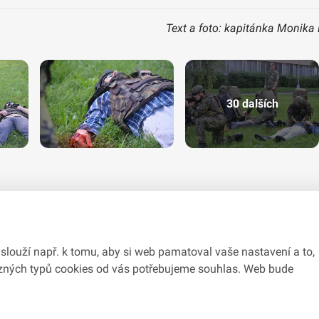
Text a foto: kapitánka Monika
30 dalších
slouží např. k tomu, aby si web pamatoval vaše nastavení a to,
různých typů cookies od vás potřebujeme souhlas. Web bude
du se zákonem č.
106/1999
Sb., o svobodném přístupu k informacím.