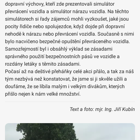
dopravní výchovy, kteří zde prezentovali simulátor
převrácení vozidla a simulátor nárazu vozidla. Na těchto
simulátorech si řady zájemců mohli vyzkoušet, jaké jsou
pocity řidiče nebo spolujezdce, když dojde při dopravní
nehodě k nárazu nebo převrácení vozidla. Současně s nimi
bylo nacvičeno bezpečné opuštění převráceného vozidla.
Samozřejmostí byl i obsáhlý výklad se zásadami
správného použití bezpečnostních pásů ve vozidle a
rozdány letáky s těmito zásadami.
Počasí až na deštivé přeháňky celé akci přálo, a tak za náš
tým nezbývá než konstatovat, že jsme si ji skvěle užili a
doufáme, že se líbila malým i velkým divákům, kterých
přišlo nejen k nám velké množství.
Text a foto: mjr. Ing. Jiří Kubín