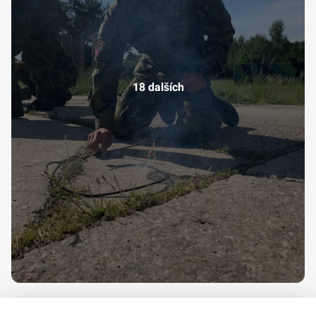
18 dalších
video-1653567849.mp4
,
video-1653649039.mp4
,