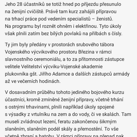
Jeho 28 účastníků se totiž hned po příjezdu přesunulo
na ženijní cvičiště. Právě tam kurz zahájili přípravou
na trhací práce pod vedením specialistů – ženistů.
Na programu byl roznět ohněm i elektřinou. Tyto úkoly
však plnili zatím bez bílých povlaků na přilbách s čísly.
Ty jim byly předány v prostorách srubového tábora
Vojenského výcvikového prostoru Březina v rámci
slavnostního ceremoniálu, a to za přítomnosti zástupce
velitele Velitelství výcviku-Vojenské akademie
plukovníka gšt. Jiřího Adamce a dalších zástupců armády
až ve večerních hodinách.
V dosavadním průběhu tohoto jediného bojového kurzu
účastníci, kromě zmíněné ženijní přípravy, včetně trhání
s ostrými trhavinami, plnili například úkoly spojené
s výsadky z vrtulníku na zem a do vody, či ve skalách. Tam
museli zvládnout lezení, feratu zakončenou šikmým
slaněním, slaněním podél skály a přemostění. To vše
včetně zbraní a batohu. V rámci přípravy na přepad pak