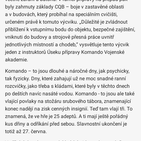
byly zahrnuty základy CQB – boje v zastavěné oblasti
a v budovách, který probíhal na speciálním cvičišti,
určeném právě k tomuto výcviku. „Důležité je zvládnout
přiblížení k vstupnímu bodu do objektu, bezpečné zajištění,
vniknuti do budovy a strojově přesná práce uvnitř
jednotlivých místností a chodeb,“ vysvětluje tento výcvik
jeden z instruktorů Úseku přípravy Komando Vojenské
akademie.
Komando – to jsou dlouhé a náročné dny, jak psychicky,
tak fyzicky. Dny, které zahajují už ne moc snadné ranní
rozcvičky, jako třeba s kládami, které byly v těchto dnech
po deštích navíc nasáté vodou. Komando - to jsou ale také
vlající povlaky na stožáru srubového tábora, znamenající
konec nadějí na zisk cenných insignií. Teď tam vlají tři. To
znamená, že ve hře je 25 adeptů. A ti mají ještě pořádný
kus dřiny a odříkání před sebou. Slavnostní ukončení je
totiž až 27. června.