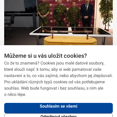
Můžeme si u vás uložit cookies?
Co že to znamená? Cookies jsou malé datové soubory,
které slouží např. k tomu, aby si web pamatoval vaše
nastavení a to, co vás zajímá, nebo abychom jej zlepšovali.
Pro ukládání různých typů cookies od vás potřebujeme
souhlas. Web bude fungovat i bez souhlasu, s ním ale
o něco lépe.
Souhlasím se všemi
Odmítnout všechny
2026 © VeV-VA Vyškov • Informace jsou poskytovány v souladu se zákonem