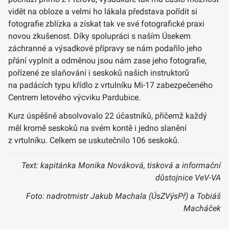
vidět na obloze a velmi ho lákala představa pořídit si
fotografie zblízka a získat tak ve své fotografické praxi
novou zkušenost. Díky spolupráci s naším Úsekem
záchranné a výsadkové přípravy se nám podařilo jeho
přání vyplnit a odměnou jsou nám zase jeho fotografie,
pořízené ze slaňování i seskoků našich instruktorů
na padácích typu křídlo z vrtulníku Mi-17 zabezpečeného
Centrem letového výcviku Pardubice.
Kurz úspěšně absolvovalo 22 účastníků, přičemž každý
měl kromě seskoků na svém kontě i jedno slanění
z vrtulníku. Celkem se uskutečnilo 106 seskoků.
Text: kapitánka Monika Nováková, tisková a informační
důstojnice VeV-VA
Foto: nadrotmistr Jakub Machala (ÚsZVýsPř) a Tobiáš
Macháček