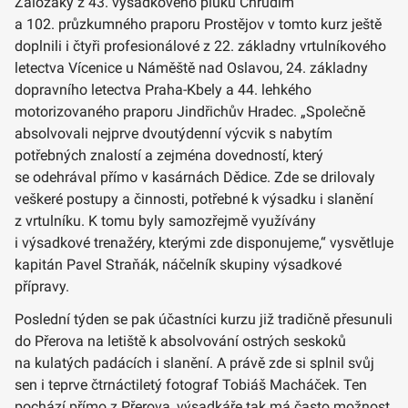
Záložáky z 43. výsadkového pluku Chrudim
a 102. průzkumného praporu Prostějov v tomto kurz ještě
doplnili i čtyři profesionálové z 22. základny vrtulníkového
letectva Vícenice u Náměště nad Oslavou, 24. základny
dopravního letectva Praha-Kbely a 44. lehkého
motorizovaného praporu Jindřichův Hradec. „Společně
absolvovali nejprve dvoutýdenní výcvik s nabytím
potřebných znalostí a zejména dovedností, který
se odehrával přímo v kasárnách Dědice. Zde se drilovaly
veškeré postupy a činnosti, potřebné k výsadku i slanění
z vrtulníku. K tomu byly samozřejmě využívány
i výsadkové trenažéry, kterými zde disponujeme,“ vysvětluje
kapitán Pavel Straňák, náčelník skupiny výsadkové
přípravy.
Poslední týden se pak účastníci kurzu již tradičně přesunuli
do Přerova na letiště k absolvování ostrých seskoků
na kulatých padácích i slanění. A právě zde si splnil svůj
sen i teprve čtrnáctiletý fotograf Tobiáš Macháček. Ten
pochází přímo z Přerova, výsadkáře tak má často možnost