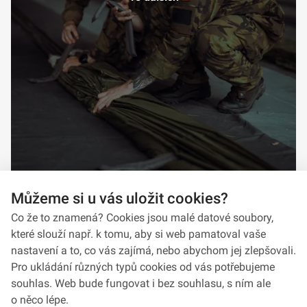
Můžeme si u vás uložit cookies?
Co že to znamená? Cookies jsou malé datové soubory,
které slouží např. k tomu, aby si web pamatoval vaše
nastavení a to, co vás zajímá, nebo abychom jej zlepšovali.
Pro ukládání různých typů cookies od vás potřebujeme
souhlas. Web bude fungovat i bez souhlasu, s ním ale
o něco lépe.