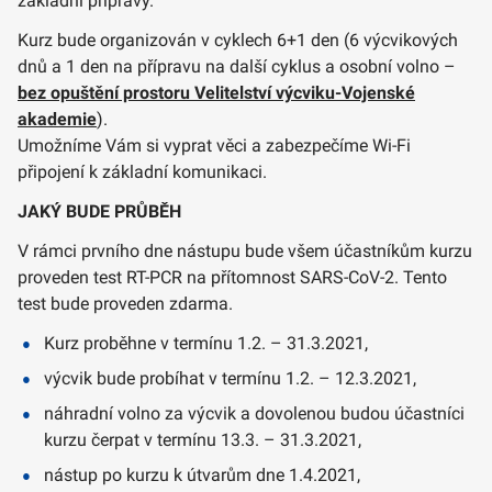
základní přípravy.
Kurz bude organizován v cyklech 6+1 den (6 výcvikových
dnů a 1 den na přípravu na další cyklus a osobní volno –
bez opuštění prostoru Velitelství výcviku-Vojenské
akademie
).
Umožníme Vám si vyprat věci a zabezpečíme Wi-Fi
připojení k základní komunikaci.
JAKÝ BUDE PRŮBĚH
V rámci prvního dne nástupu bude všem účastníkům kurzu
proveden test RT-PCR na přítomnost SARS-CoV-2. Tento
test bude proveden zdarma.
Kurz proběhne v termínu 1.2. – 31.3.2021,
výcvik bude probíhat v termínu 1.2. – 12.3.2021,
náhradní volno za výcvik a dovolenou budou účastníci
kurzu čerpat v termínu 13.3. – 31.3.2021,
nástup po kurzu k útvarům dne 1.4.2021,