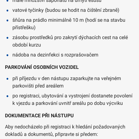
malé množství saponátu na umytí ešusu
vatové tyčinky (budou se hodit na čištění zbraně)
šňůra na prádlo minimálně 10 m (hodí se na stavbu
přístřešku)
zásobu prostředků pro zakrytí dýchacích cest na celé
období kurzu
nádoba na dezinfekci s rozprašovačem
PARKOVÁNÍ OSOBNÍCH VOZIDEL
při příjezdu v den nástupu zaparkujte na veřejném
parkovišti před areálem
po registraci, ubytování a vystrojení dostanete povolení
k vjezdu a parkování uvnitř areálu po dobu výcviku
DOKUMENTACE PŘI NÁSTUPU
Aby nedocházelo při registraci k hledání požadovaných
dokladů a dokumentů, připravte si předem: