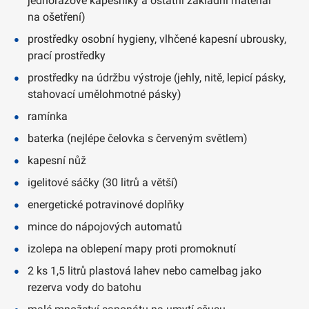
jednorázové kapesníky a ostatní základní materiál
na ošetření)
prostředky osobní hygieny, vlhčené kapesní ubrousky,
prací prostředky
prostředky na údržbu výstroje (jehly, nitě, lepicí pásky,
stahovací umělohmotné pásky)
ramínka
baterka (nejlépe čelovka s červeným světlem)
kapesní nůž
igelitové sáčky (30 litrů a větší)
energetické potravinové doplňky
mince do nápojových automatů
izolepa na oblepení mapy proti promoknutí
2 ks 1,5 litrů plastová lahev nebo camelbag jako
rezerva vody do batohu