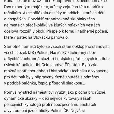
Konal se zde totiž 08. ročník dopravně-bezpečnostní akce
Den s modrým majákem, určený zejména těm mladším
ročníkům. Akce přilákala desítky mladších i starších dětí
a dospělých. Obzvlášť organizované skupinky těch
nejmenších předškoláků ve žlutých reflexních vestách
doslova rozzářily okolí. Přispělo k tomu i nádherné počasí,
které v pátek na Slovácku panovalo.
Samotné náměstí bylo ze všech stran obklopeno stanovišti
všech složek IZS (Policie, Hasičský záchranný sbor
a Rychlá záchranná služba) i dalších spřátelených institucí
(Městská policie UH, Celní správa ČR, atd.). Bylo zde
možné spatřit soudobou i historickou techniku a vybavení,
pro děti pak byly připraveny různé soutěže s odměnou
v podobě balónků, čepic, případně sladkostí…
Pomyslný střed náměstí byl využit jako plocha pro různé
dynamické ukázky – děti nejvíce kvitovaly zásah
policejních kynologů proti nebezpečnému pachateli
a vystoupení jízdní hlídky Policie ČR. Největší