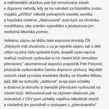
a nejhlasitější ukázkou pak byl simulovaný zásah
u dopravní nehody, kdy se na náměstí za hlasitého zvuku
majáků „přiřítilo“ několik policejních vozidel, sanitka
a hasičská cisterna. „Nabourané“ auto bylo za chvilinku
rozstříháno, oba zranění vyproštěni a poskytnuta jim
nezbytná lékařská pomoc.
Velkému zájmu se těšila také expozice Armády ČR.
„Kdybych měl zhodnotit, o co je největší zájem, tak u dětí
vítězí na plné čáře opilecké brýle, dospělí zase nejvíce
oceňují možnost vyzkoušet si na vlastní kůži simulátor
převrácení,“ okomentoval expozici praporčík Petr Pohonič,
příslušník vyškovského Centra dopravní výchovy. Největší
rozruch však vyvolala mateřská školka ze Starého Města,
jejíž děti se rozhodly „obětovat“ svoje paní učitelky
a doslova je donutily si trenažér převrácení vyzkoušet na
vlastní kůži. Mrňousové pak se zájmem sledovali, jak
instruktoři z CDV paní učitelky nejdříve několikrát otočili
a následně jim pomáhali s výstupem z „převráceného“