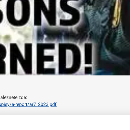
aleznete zde:
pisy/a-report/ar7_2023.pdf