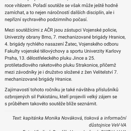
roce vítězem. Pořadí soutěže se však může ještě hodně
zamíchat, a to nejen náročností dalších disciplín, ale i
nepřízní sychravého podzimního počasí.
Mezi soutěžícími z AČR jsou zástupci Vojenské policie,
Univerzity obrany Brno, 7. mechanizované brigády Hranice,
4. brigády rychlého nasazení Žatec, Vojenského odboru
Fakulty vojenské tělovýchovy a sportu Univerzity Karlovy
Praha, 13. dělostřeleckého pluku Jince a 25.
protiletadlového raketového pluku Strakonice, přičemž
mezi závodníky je i družstvo složené z žen Velitelství 7.
mechanizované brigády Hranice.
Zajímavostí tohoto ročníku je také návštěva příslušníků
ozbrojených sil Pakistánu, kteří projevili velký zájem se
s průběhem takovéto soutěže blíže seznámit.
Text: kapitánka Monika Nováková, tisková a informační
důstojnice VeV-VA