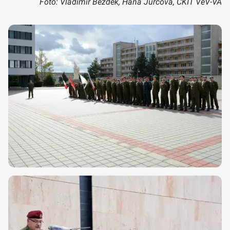
Foto: Vladimír Bezděk, Hana Jurčová, CKIT VeV-VA