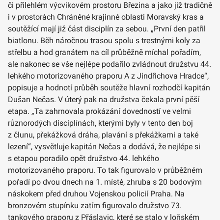
či přilehlém výcvikovém prostoru Březina a jako již tradičně
i v prostorách Chráněné krajinné oblasti Moravský kras a
soutěžící mají již část disciplín za sebou. „První den patřil
biatlonu. Běh náročnou trasou spolu s trestnými koly za
střelbu a hod granátem na cíl průběžně míchal pořadím,
ale nakonec se vše nejlépe podařilo zvládnout družstvu 44.
lehkého motorizovaného praporu A z Jindřichova Hradce“,
popisuje a hodnotí průběh soutěže hlavní rozhodčí kapitán
Dušan Nečas. V úterý pak na družstva čekala první pěší
etapa. „Ta zahrnovala prokázání dovedností ve velmi
různorodých disciplínách, kterými byly v tento den boj
z člunu, překážková dráha, plavání s překážkami a také
lezení“, vysvětluje kapitán Nečas a dodává, že nejlépe si
s etapou poradilo opět družstvo 44. lehkého
motorizovaného praporu. To tak figurovalo v průběžném
pořadí po dvou dnech na 1. místě, zhruba s 20 bodovým
náskokem před druhou Vojenskou policií Praha. Na
bronzovém stupínku zatím figurovalo družstvo 73.
tankového praporu z Přáslavic, které se stalo v loňském