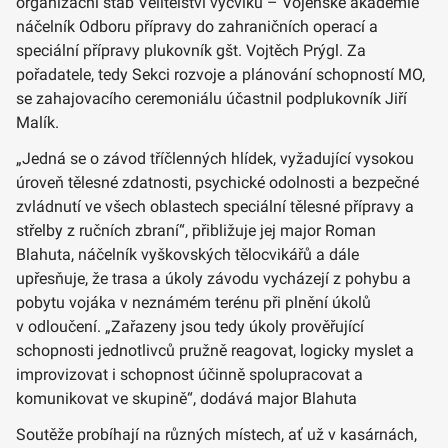
organizační štáb Velitelství výcviku – Vojenské akademie
náčelník Odboru přípravy do zahraničních operací a
speciální přípravy plukovník gšt. Vojtěch Prýgl. Za
pořadatele, tedy Sekci rozvoje a plánování schopností MO,
se zahajovacího ceremoniálu účastnil podplukovník Jiří
Malík.
„Jedná se o závod tříčlenných hlídek, vyžadující vysokou
úroveň tělesné zdatnosti, psychické odolnosti a bezpečné
zvládnutí ve všech oblastech speciální tělesné přípravy a
střelby z ručních zbraní“, přibližuje jej major Roman
Blahuta, náčelník vyškovských tělocvikářů a dále
upřesňuje, že trasa a úkoly závodu vycházejí z pohybu a
pobytu vojáka v neznámém terénu při plnění úkolů
v odloučení. „Zařazeny jsou tedy úkoly prověřující
schopnosti jednotlivců pružně reagovat, logicky myslet a
improvizovat i schopnost účinně spolupracovat a
komunikovat ve skupině“, dodává major Blahuta
Soutěže probíhají na různých místech, ať už v kasárnách,