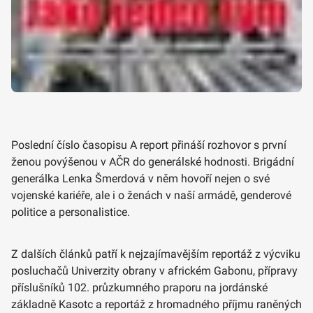
Poslední číslo časopisu A report přináší rozhovor s první
ženou povýšenou v AČR do generálské hodnosti. Brigádní
generálka Lenka Šmerdová v něm hovoří nejen o své
vojenské kariéře, ale i o ženách v naší armádě, genderové
politice a personalistice.
Z dalších článků patří k nejzajímavějším reportáž z výcviku
posluchačů Univerzity obrany v africkém Gabonu, přípravy
příslušníků 102. průzkumného praporu na jordánské
základně Kasotc a reportáž z hromadného příjmu raněných