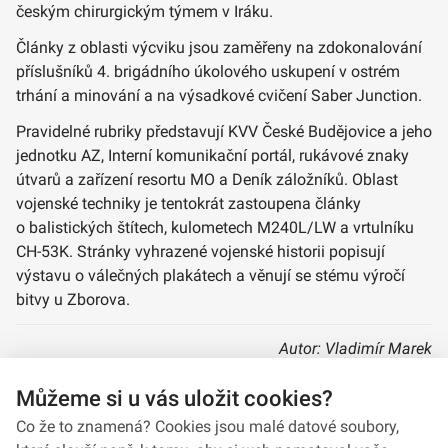
českým chirurgickým týmem v Iráku.
Články z oblasti výcviku jsou zaměřeny na zdokonalování
příslušníků 4. brigádního úkolového uskupení v ostrém
trhání a minování a na výsadkové cvičení Saber Junction.
Pravidelné rubriky představují KVV České Budějovice a jeho
jednotku AZ, Interní komunikační portál, rukávové znaky
útvarů a zařízení resortu MO a Deník záložníků. Oblast
vojenské techniky je tentokrát zastoupena články
o balistických štítech, kulometech M240L/LW a vrtulníku
CH-53K. Stránky vyhrazené vojenské historii popisují
výstavu o válečných plakátech a věnují se stému výročí
bitvy u Zborova.
Autor: Vladimír Marek
Můžeme si u vás uložit cookies?
A report 6/2017
Co že to znamená? Cookies jsou malé datové soubory,