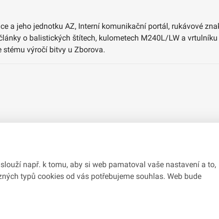
ce a jeho jednotku AZ, Interní komunikační portál, rukávové zna
články o balistických štítech, kulometech M240L/LW a vrtulníku
e stému výročí bitvy u Zborova.
slouží např. k tomu, aby si web pamatoval vaše nastavení a to,
různých typů cookies od vás potřebujeme souhlas. Web bude
du se zákonem č.
106/1999
Sb., o svobodném přístupu k informacím.