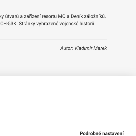
ky útvarů a zařízení resortu MO a Deník záložníků.
 CH-53K. Stránky vyhrazené vojenské historii
Autor: Vladimír Marek
Verze 1.2.2
Použitý
Design Systém
4.6.3
Podrobné nastavení