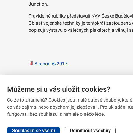
Junction.
Pravidelné rubriky představují KVV České Budějovi
Oblast vojenské techniky je tentokrát zastoupena 
popisují výstavu o válečných plakátech a věnují s
A report 6/2017
Můžeme si u vás uložit cookies?
Co že to znamená? Cookies jsou malé datové soubory, které 
co vás zajímá, nebo abychom jej zlepšovali. Pro ukládání 
fungovat i bez souhlasu, s ním ale o něco lépe.
2026 © VeV-VA Vyškov • Informace jsou poskytovány v soula
Souhlasím se všemi
Odmítnout všechny