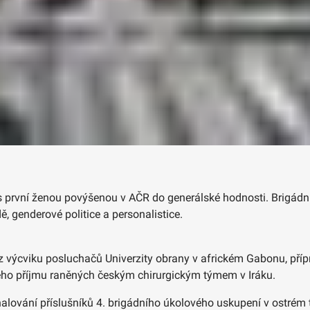
r s první ženou povýšenou v AČR do generálské hodnosti. Brigá
ě, genderové politice a personalistice.
ž z výcviku posluchačů Univerzity obrany v africkém Gabonu, př
ého příjmu raněných českým chirurgickým týmem v Iráku.
alování příslušníků 4. brigádního úkolového uskupení v ostrém 