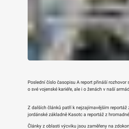
Poslední číslo časopisu A report přináší rozhovo
o své vojenské kariéře, ale i o ženách v naší armád
Z dalších článků patří k nejzajímavějším reportá
jordánské základně Kasotc a reportáž z hromadn
Články z oblasti výcviku jsou zaměřeny na zdokon