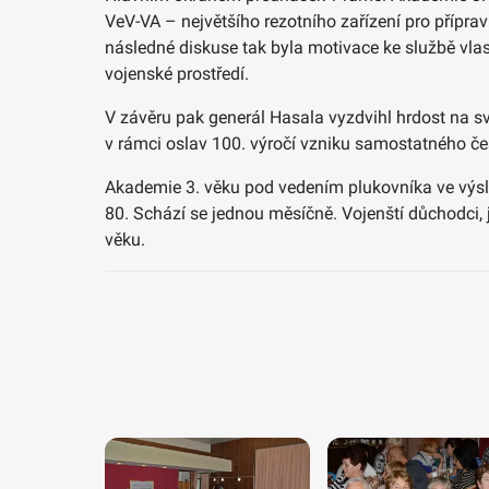
VeV-VA – největšího rezotního zařízení pro přípr
následné diskuse tak byla motivace ke službě vlas
vojenské prostředí.
V závěru pak generál Hasala vyzdvihl hrdost na své
v rámci oslav 100. výročí vzniku samostatného č
Akademie 3. věku pod vedením plukovníka ve výs
80. Schází se jednou měsíčně. Vojenští důchodci, je
věku.