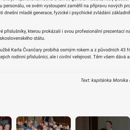
avu personálu, ve svém vystoupení zaměřil na přípravu nových 
ti dnešní mladé generace, fyzické i psychické zvládání základn
 příslušníky, kterou prokázali i svou profesionální prezentací 
eskoslovenského státu.
lužbě Karla Čvančary probíhá osmým rokem a z původních 43 fr
jich rodinní příslušníci, ale i civilní veřejnost. Těm všem dává 
Text: kapitánka Monika 