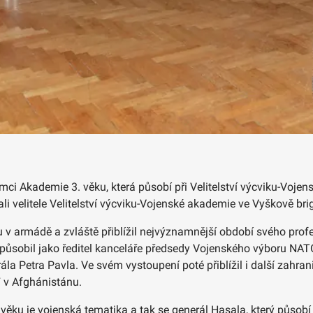
rámci Akademie 3. věku, která působí při Velitelství výcviku-Voj
ítali velitele Velitelství výcviku-Vojenské akademie ve Vyškově 
ou v armádě a zvláště přiblížil nejvýznamnější období svého pro
ky působil jako ředitel kanceláře předsedy Vojenského výboru NA
a Petra Pavla. Ve svém vystoupení poté přiblížil i další zahrani
 v Afghánistánu.
u je vojenská tematika a tak se generál Hasala, který působí o