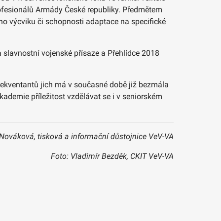
profesionálů Armády České republiky. Předmětem
ího výcviku či schopnosti adaptace na specifické
na slavnostní vojenské přísaze a Přehlídce 2018
ekventantů jich má v současné době již bezmála
akademie příležitost vzdělávat se i v seniorském
Nováková, tisková a informační důstojnice VeV-VA
Foto: Vladimír Bezděk, CKIT VeV-VA