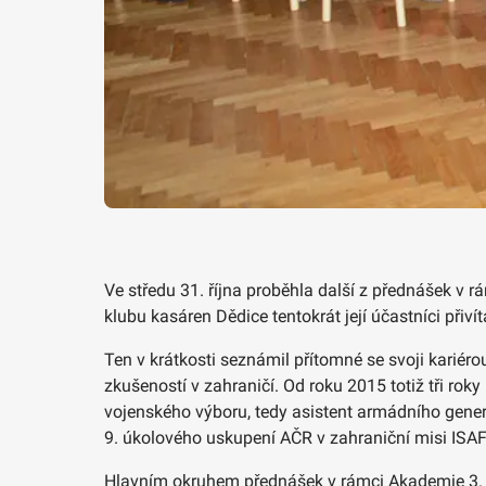
Ve středu 31. října proběhla další z přednášek v 
klubu kasáren Dědice tentokrát její účastníci přiv
Ten v krátkosti seznámil přítomné se svoji kariér
zkušeností v zahraničí. Od roku 2015 totiž tři ro
vojenského výboru, tedy asistent armádního generál
9. úkolového uskupení AČR v zahraniční misi ISAF
Hlavním okruhem přednášek v rámci Akademie 3. věk