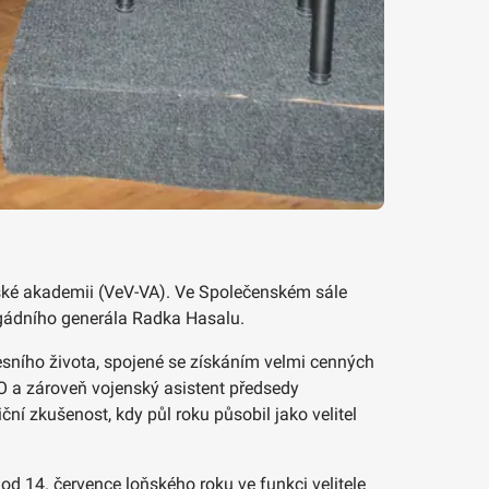
enské akademii (VeV-VA). Ve Společenském sále
brigádního generála Radka Hasalu.
fesního života, spojené se získáním velmi cenných
TO a zároveň vojenský asistent předsedy
ční zkušenost, kdy půl roku působil jako velitel
d 14. července loňského roku ve funkci velitele