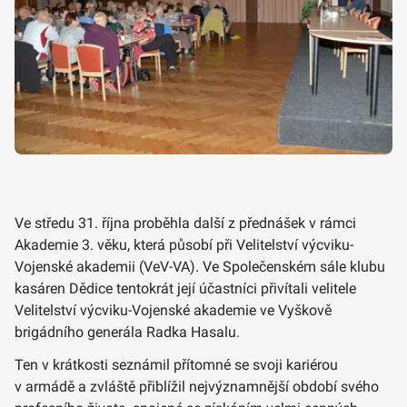
Ve středu 31. října proběhla další z přednášek v rámci
Akademie 3. věku, která působí při Velitelství výcviku-
Vojenské akademii (VeV-VA). Ve Společenském sále klubu
kasáren Dědice tentokrát její účastníci přivítali velitele
Velitelství výcviku-Vojenské akademie ve Vyškově
brigádního generála Radka Hasalu.
Ten v krátkosti seznámil přítomné se svoji kariérou
v armádě a zvláště přiblížil nejvýznamnější období svého