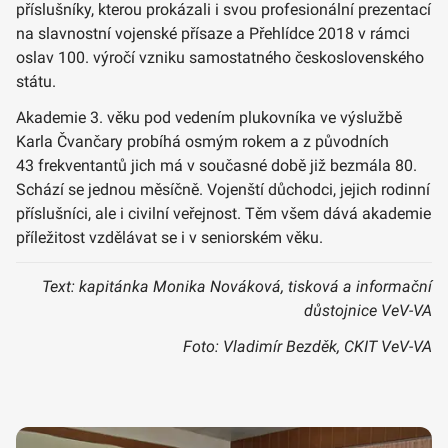
příslušníky, kterou prokázali i svou profesionální prezentací
na slavnostní vojenské přísaze a Přehlídce 2018 v rámci
oslav 100. výročí vzniku samostatného československého
státu.
Akademie 3. věku pod vedením plukovníka ve výslužbě
Karla Čvančary probíhá osmým rokem a z původních
43 frekventantů jich má v současné době již bezmála 80.
Schází se jednou měsíčně. Vojenští důchodci, jejich rodinní
příslušníci, ale i civilní veřejnost. Těm všem dává akademie
příležitost vzdělávat se i v seniorském věku.
Text: kapitánka Monika Nováková, tisková a informační
důstojnice VeV-VA
Foto: Vladimír Bezděk, CKIT VeV-VA