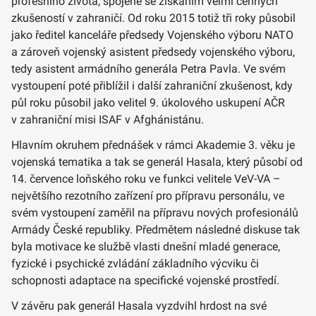
profesního života, spojené se získáním velmi cenných
zkušeností v zahraničí. Od roku 2015 totiž tři roky působil
jako ředitel kanceláře předsedy Vojenského výboru NATO
a zároveň vojenský asistent předsedy vojenského výboru,
tedy asistent armádního generála Petra Pavla. Ve svém
vystoupení poté přiblížil i další zahraniční zkušenost, kdy
půl roku působil jako velitel 9. úkolového uskupení AČR
v zahraniční misi ISAF v Afghánistánu.
Hlavním okruhem přednášek v rámci Akademie 3. věku je
vojenská tematika a tak se generál Hasala, který působí od
14. července loňského roku ve funkci velitele VeV-VA –
největšího rezotního zařízení pro přípravu personálu, ve
svém vystoupení zaměřil na přípravu nových profesionálů
Armády České republiky. Předmětem následné diskuse tak
byla motivace ke službě vlasti dnešní mladé generace,
fyzické i psychické zvládání základního výcviku či
schopnosti adaptace na specifické vojenské prostředí.
V závěru pak generál Hasala vyzdvihl hrdost na své