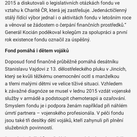
2015 a diskutovali o legislativních otázkách fondu ve
vztahu k Charitě ČR, která jej zastřešuje. Jedenáctičlenný
stálý řídící výbor jednal i o aktivitách fondu v letošním roce
a věnoval se žádostem o čerpání finančních prostředků.“
Generál Kocián poděkoval kolegům za spolupráci a první
rok existence fondu označil za úspěšný.
Fond pomáhá i dětem vojáků
Doposud fond finančně průběžně pomáhá desátníku
Stanislavu Vajdovi z 13. dělostřeleckého pluku v Jincích,
který se kvůli těžkému onemocnění ocitl s manželkou
a třemi malými dětmi ve velice tíživé situaci. Vzhledem
k závažné diagnóze se musel v lednu 2015 vzdát vojenské
služby v armádě a podstoupit chemoterapii a ozařování.
Smyslem fondu je i podpora ženám například při náhlém
úmrtí partnera – vojenského profesionála. V péči fondu
jsou také tři desítky dětí vojáků, kteří zahynuli při plnění
služebních povinností.