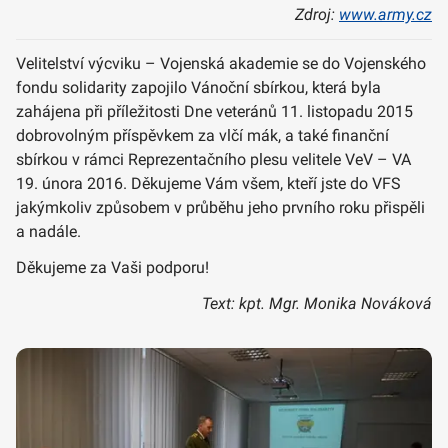
Zdroj:
www.army.cz
Velitelství výcviku – Vojenská akademie se do Vojenského
fondu solidarity zapojilo Vánoční sbírkou, která byla
zahájena při příležitosti Dne veteránů 11. listopadu 2015
dobrovolným příspěvkem za vlčí mák, a také finanční
sbírkou v rámci Reprezentačního plesu velitele VeV – VA
19. února 2016. Děkujeme Vám všem, kteří jste do VFS
jakýmkoliv způsobem v průběhu jeho prvního roku přispěli
a nadále.
Děkujeme za Vaši podporu!
Text: kpt. Mgr. Monika Nováková