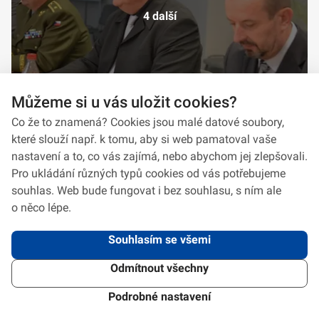
4 další
Můžeme si u vás uložit cookies?
Co že to znamená? Cookies jsou malé datové soubory,
které slouží např. k tomu, aby si web pamatoval vaše
nastavení a to, co vás zajímá, nebo abychom jej zlepšovali.
Pro ukládání různých typů cookies od vás potřebujeme
souhlas. Web bude fungovat i bez souhlasu, s ním ale
o něco lépe.
Souhlasím se všemi
Odmítnout všechny
2026 © VeV-VA Vyškov • Informace jsou poskytovány v souladu se zákonem
č.
106/1999
Sb., o svobodném přístupu k informacím.
Verze 1.2.2
Použitý
Design Systém
4.6.3
Podrobné nastavení