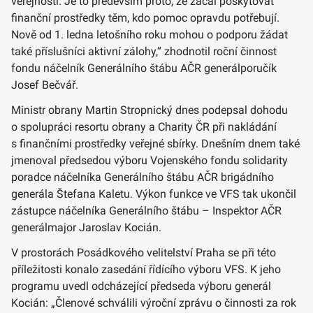
veřejnosti. Je to především proto, že začal poskytovat
finanční prostředky těm, kdo pomoc opravdu potřebují.
Nově od 1. ledna letošního roku mohou o podporu žádat
také příslušníci aktivní zálohy,“ zhodnotil roční činnost
fondu náčelník Generálního štábu AČR generálporučík
Josef Bečvář.
Ministr obrany Martin Stropnický dnes podepsal dohodu
o spolupráci resortu obrany a Charity ČR při nakládání
s finančními prostředky veřejné sbírky. Dnešním dnem také
jmenoval předsedou výboru Vojenského fondu solidarity
poradce náčelníka Generálního štábu AČR brigádního
generála Štefana Kaletu. Výkon funkce ve VFS tak ukončil
zástupce náčelníka Generálního štábu – Inspektor AČR
generálmajor Jaroslav Kocián.
V prostorách Posádkového velitelství Praha se při této
příležitosti konalo zasedání řídícího výboru VFS. K jeho
programu uvedl odcházející předseda výboru generál
Kocián: „Členové schválili výroční zprávu o činnosti za rok