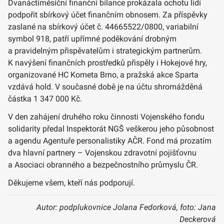
Dvanáctiměsíční finanční bilance prokázala ochotu lidí
podpořit sbírkový účet finančním obnosem. Za příspěvky
zaslané na sbírkový účet č. 44665522/0800, variabilní
symbol 918, patří upřímné poděkování drobným
a pravidelným přispěvatelům i strategickým partnerům.
K navýšení finančních prostředků přispěly i Hokejové hry,
organizované HC Kometa Brno, a pražská akce Sparta
vzdává hold. V současné době je na účtu shromážděná
částka 1 347 000 Kč.
V den zahájení druhého roku činnosti Vojenského fondu
solidarity předal Inspektorát NGŠ veškerou jeho působnost
a agendu Agentuře personalistiky AČR. Fond má prozatím
dva hlavní partnery – Vojenskou zdravotní pojišťovnu
a Asociaci obranného a bezpečnostního průmyslu ČR.
Děkujeme všem, kteří nás podporují.
Autor: podplukovnice Jolana Fedorková, foto: Jana
Deckerová