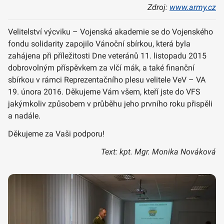
Zdroj:
www.army.cz
Velitelství výcviku – Vojenská akademie se do Vojenského
fondu solidarity zapojilo Vánoční sbírkou, která byla
zahájena při příležitosti Dne veteránů 11. listopadu 2015
dobrovolným příspěvkem za vlčí mák, a také finanční
sbírkou v rámci Reprezentačního plesu velitele VeV – VA
19. února 2016. Děkujeme Vám všem, kteří jste do VFS
jakýmkoliv způsobem v průběhu jeho prvního roku přispěli
a nadále.
Děkujeme za Vaši podporu!
Text: kpt. Mgr. Monika Nováková