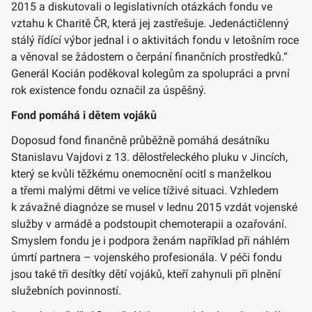
2015 a diskutovali o legislativních otázkách fondu ve
vztahu k Charitě ČR, která jej zastřešuje. Jedenáctičlenný
stálý řídící výbor jednal i o aktivitách fondu v letošním roce
a věnoval se žádostem o čerpání finančních prostředků.“
Generál Kocián poděkoval kolegům za spolupráci a první
rok existence fondu označil za úspěšný.
Fond pomáhá i dětem vojáků
Doposud fond finančně průběžně pomáhá desátníku
Stanislavu Vajdovi z 13. dělostřeleckého pluku v Jincích,
který se kvůli těžkému onemocnění ocitl s manželkou
a třemi malými dětmi ve velice tíživé situaci. Vzhledem
k závažné diagnóze se musel v lednu 2015 vzdát vojenské
služby v armádě a podstoupit chemoterapii a ozařování.
Smyslem fondu je i podpora ženám například při náhlém
úmrtí partnera – vojenského profesionála. V péči fondu
jsou také tři desítky dětí vojáků, kteří zahynuli při plnění
služebních povinností.