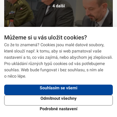
4 další
Můžeme si u vás uložit cookies?
Co že to znamená? Cookies jsou malé datové soubory,
které slouží např. k tomu, aby si web pamatoval vaše
nastavení a to, co vás zajímá, nebo abychom jej zlepšovali.
Pro ukládání různých typů cookies od vás potřebujeme
souhlas. Web bude fungovat i bez souhlasu, s ním ale
o něco lépe.
Souhlasím se všemi
Odmítnout všechny
2026 © VeV-VA Vyškov • Informace jsou poskytovány v souladu se zákonem
č.
106/1999
Sb., o svobodném přístupu k informacím.
Verze 1.2.2
Použitý
Design Systém
4.6.3
Podrobné nastavení