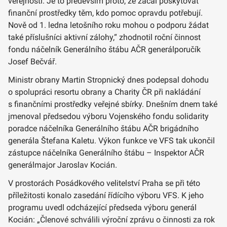
veřejnosti. Je to především proto, že začal poskytovat
finanční prostředky těm, kdo pomoc opravdu potřebují.
Nově od 1. ledna letošního roku mohou o podporu žádat
také příslušníci aktivní zálohy,“ zhodnotil roční činnost
fondu náčelník Generálního štábu AČR generálporučík
Josef Bečvář.
Ministr obrany Martin Stropnický dnes podepsal dohodu
o spolupráci resortu obrany a Charity ČR při nakládání
s finančními prostředky veřejné sbírky. Dnešním dnem také
jmenoval předsedou výboru Vojenského fondu solidarity
poradce náčelníka Generálního štábu AČR brigádního
generála Štefana Kaletu. Výkon funkce ve VFS tak ukončil
zástupce náčelníka Generálního štábu – Inspektor AČR
generálmajor Jaroslav Kocián.
V prostorách Posádkového velitelství Praha se při této
příležitosti konalo zasedání řídícího výboru VFS. K jeho
programu uvedl odcházející předseda výboru generál
Kocián: „Členové schválili výroční zprávu o činnosti za rok