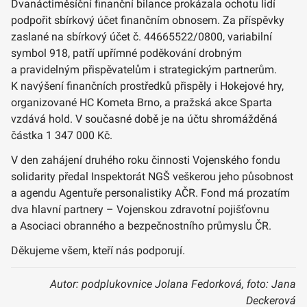
Dvanáctiměsíční finanční bilance prokázala ochotu lidí
podpořit sbírkový účet finančním obnosem. Za příspěvky
zaslané na sbírkový účet č. 44665522/0800, variabilní
symbol 918, patří upřímné poděkování drobným
a pravidelným přispěvatelům i strategickým partnerům.
K navýšení finančních prostředků přispěly i Hokejové hry,
organizované HC Kometa Brno, a pražská akce Sparta
vzdává hold. V současné době je na účtu shromážděná
částka 1 347 000 Kč.
V den zahájení druhého roku činnosti Vojenského fondu
solidarity předal Inspektorát NGŠ veškerou jeho působnost
a agendu Agentuře personalistiky AČR. Fond má prozatím
dva hlavní partnery – Vojenskou zdravotní pojišťovnu
a Asociaci obranného a bezpečnostního průmyslu ČR.
Děkujeme všem, kteří nás podporují.
Autor: podplukovnice Jolana Fedorková, foto: Jana
Deckerová