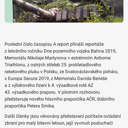
Poslední číslo časopisu A report přináší reportáže
z letošního ročníku Dne pozemního vojska Bahna 2019,
Memoriálu Nikolaje Martynova v extrémním Airborne
Triathlonu, z ostrých střeleb 25. protiletadlového
raketového pluku v Polsku, ze Svatováclavského poháru,
z Europa Secura 2019, z Memorialu Davida Beneše
a z výběrového řízení k 4. výsadkové rotě AZ
43. výsadkového praporu. V pilotním rozhovoru
představuje nového hlavního praporčíka AČR, štábního
praporčíka Petera Smika.
Další články jsou věnovány představení počítače ovládání
zbraní pro malý bitevní letoun, jejž vyvinuli posluchači