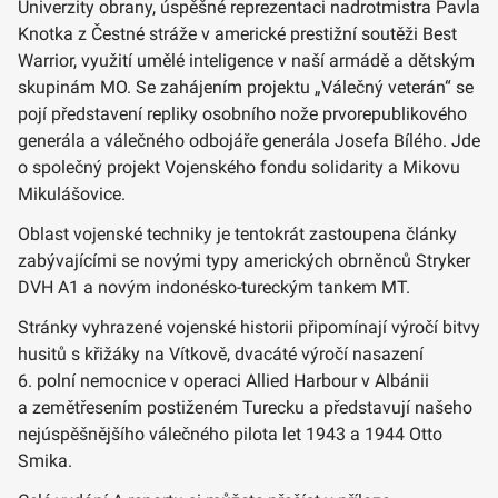
Univerzity obrany, úspěšné reprezentaci nadrotmistra Pavla
Knotka z Čestné stráže v americké prestižní soutěži Best
Warrior, využití umělé inteligence v naší armádě a dětským
skupinám MO. Se zahájením projektu „Válečný veterán“ se
pojí představení repliky osobního nože prvorepublikového
generála a válečného odbojáře generála Josefa Bílého. Jde
o společný projekt Vojenského fondu solidarity a Mikovu
Mikulášovice.
Oblast vojenské techniky je tentokrát zastoupena články
zabývajícími se novými typy amerických obrněnců Stryker
DVH A1 a novým indonésko-tureckým tankem MT.
Stránky vyhrazené vojenské historii připomínají výročí bitvy
husitů s křižáky na Vítkově, dvacáté výročí nasazení
6. polní nemocnice v operaci Allied Harbour v Albánii
a zemětřesením postiženém Turecku a představují našeho
nejúspěšnějšího válečného pilota let 1943 a 1944 Otto
Smika.