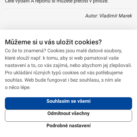
Celé vydání A reportu si můžete přečíst v příloze.
Autor: Vladimír Marek
Můžeme si u vás uložit cookies?
A Report 8/2019
Co že to znamená? Cookies jsou malé datové soubory,
které slouží např. k tomu, aby si web pamatoval vaše
nastavení a to, co vás zajímá, nebo abychom jej zlepšovali.
Pro ukládání různých typů cookies od vás potřebujeme
souhlas. Web bude fungovat i bez souhlasu, s ním ale
o něco lépe.
Souhlasím se všemi
Odmítnout všechny
2026 © VeV-VA Vyškov • Informace jsou poskytovány v souladu se zákonem
č.
106/1999
Sb., o svobodném přístupu k informacím.
Verze 1.2.2
Použitý
Design Systém
4.6.3
Podrobné nastavení