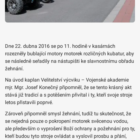
Dne 22. dubna 2016 se po 11. hodině v kasárnách
rozezněly bublající motory motorek rozličných kubatur, aby
se následně seřadily na nástupišti ke slavnostnímu obřadu
žehnání.
Na úvod kaplan Velitelství výcviku – Vojenské akademie
mjr. Mgr. Josef Konečný připomněl, že se tento krásný akt
stává již tradicí a s potěšením přivítal i ty, kteří svoje stroje
letos přistavili poprvé.
Zároveň připomněl smysl žehnání, tudíž tu skutečnost, že
se nejedná pouze o pokropení motorek svěcenou vodou,
ale především o vyprošení Boží ochrany a požehnání pro ty,
kteří budou tyto stroje ovládat a vyslovil prosbu a přání,