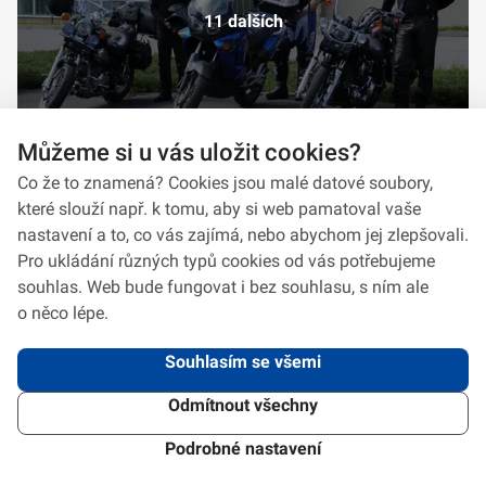
11 dalších
Můžeme si u vás uložit cookies?
Co že to znamená? Cookies jsou malé datové soubory,
které slouží např. k tomu, aby si web pamatoval vaše
nastavení a to, co vás zajímá, nebo abychom jej zlepšovali.
Pro ukládání různých typů cookies od vás potřebujeme
souhlas. Web bude fungovat i bez souhlasu, s ním ale
o něco lépe.
Souhlasím se všemi
Odmítnout všechny
2026 © VeV-VA Vyškov • Informace jsou poskytovány v souladu se zákonem
č.
106/1999
Sb., o svobodném přístupu k informacím.
Verze 1.2.2
Použitý
Design Systém
4.6.3
Podrobné nastavení