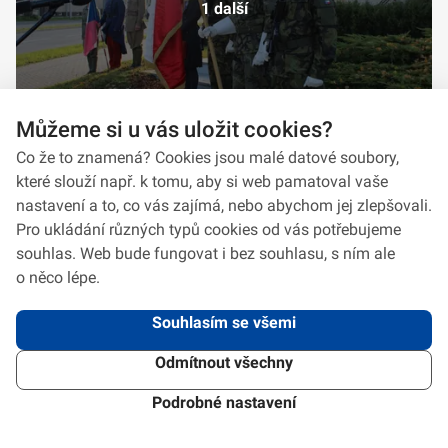
1 další
Můžeme si u vás uložit cookies?
Co že to znamená? Cookies jsou malé datové soubory,
které slouží např. k tomu, aby si web pamatoval vaše
nastavení a to, co vás zajímá, nebo abychom jej zlepšovali.
Pro ukládání různých typů cookies od vás potřebujeme
souhlas. Web bude fungovat i bez souhlasu, s ním ale
o něco lépe.
Souhlasím se všemi
Odmítnout všechny
2026 © VeV-VA Vyškov • Informace jsou poskytovány v souladu se zákonem
č.
106/1999
Sb., o svobodném přístupu k informacím.
Verze 1.2.2
Použitý
Design Systém
4.6.3
Podrobné nastavení