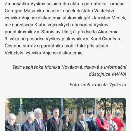
Za posádku Vyškov se pietního aktu u památníku Tomáše
Garrigua Masaryka účastnil náčelník štábu Velitelství
výcviku-Vojenské akademie plukovník gšt. Jaroslav Medek,
ale i předseda Klubu vojenských důchodců Vyškov
podplukovník v.v. Stanislav Uhlíř, či předseda Akademie
3. věku při posádce Vyškov plukovník v.v. Karel Čvančara.
Čestnou stafáž u památníku tvořili také příslušníci
Velitelství výcviku-Vojenské akademie.
Text: kapitánka Monika Nováková, tisková a informační
důstojnice VeV-VA
Foto: archiv města Vyškova