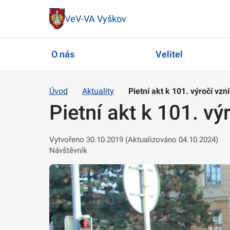
VeV-VA Vyškov
O nás
Velitel
Úvod
Aktuality
Pietní akt k 101. výročí vz
Pietní akt k 101. v
Vytvořeno 30.10.2019 (Aktualizováno 04.10.2024)
Návštěvník