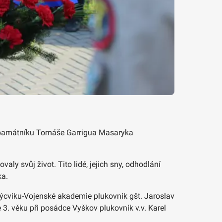
 k památníku Tomáše Garrigua Masaryka
ovaly svůj život. Tito lidé, jejich sny, odhodlání
ka.
ýcviku-Vojenské akademie plukovník gšt. Jaroslav
3. věku při posádce Vyškov plukovník v.v. Karel