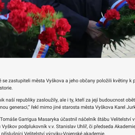
ě se zastupiteli města Vyškova a jeho občany položili květiny
torie.
 naší republiky zasloužily, ale i ty, kteří za její budoucnost obět
nou generaci,“ řekl mimo jiné starosta města Vyškova Karel Jur
Tomáše Garrigua Masaryka účastnil náčelník štábu Velitelství v
yškov podplukovník v.v. Stanislav Uhlíř, či předseda Akademie 
příslušníci Velitelství výcviku-Vojenské akademie.