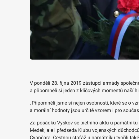
V pondělí 28. října 2019 zástupci armády společn
a připomněli si jeden z klíčových momentů naší his
„Připomněli jsme si nejen osobnosti, které se o vznik
a morální hodnoty jsou určitě vzorem i pro součas
Za posádku Vyškov se pietního aktu u památníku 
Medek, ale i předseda Klubu vojenských důchodců V
Čvančara. Čestnou stafáž u památníku tvořili také 