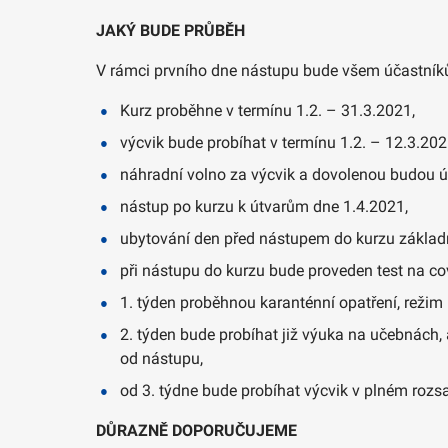
JAKÝ BUDE PRŮBĚH
V rámci prvního dne nástupu bude všem účastník
Kurz proběhne v termínu 1.2. – 31.3.2021,
výcvik bude probíhat v termínu 1.2. – 12.3.202
náhradní volno za výcvik a dovolenou budou úč
nástup po kurzu k útvarům dne 1.4.2021,
ubytování den před nástupem do kurzu základ
při nástupu do kurzu bude proveden test na c
1. týden proběhnou karanténní opatření, reži
2. týden bude probíhat již výuka na učebnách,
od nástupu,
od 3. týdne bude probíhat výcvik v plném rozs
DŮRAZNĚ DOPORUČUJEME