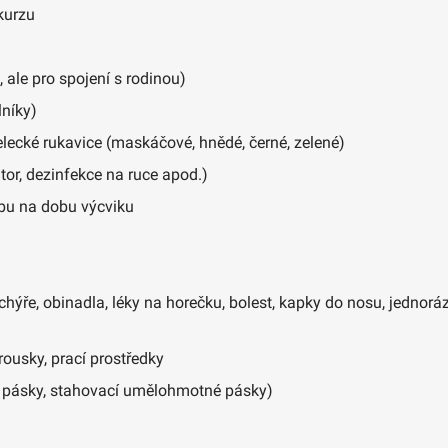
kurzu
 ale pro spojení s rodinou)
lníky)
elecké rukavice (maskáčové, hnědé, černé, zelené)
tor, dezinfekce na ruce apod.)
bu na dobu výcviku
uchýře, obinadla, léky na horečku, bolest, kapky do nosu, jednor
ousky, prací prostředky
picí pásky, stahovací umělohmotné pásky)