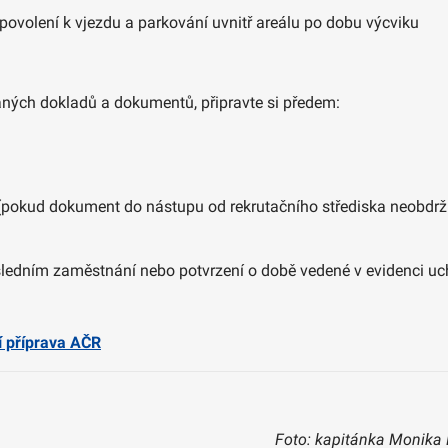
e povolení k vjezdu a parkování uvnitř areálu po dobu výcviku
aných dokladů a dokumentů, připravte si předem:
pokud dokument do nástupu od rekrutačního střediska neobdržíte
sledním zaměstnání nebo potvrzení o době vedené v evidenci u
í příprava AČR
Foto: kapitánka Monika 