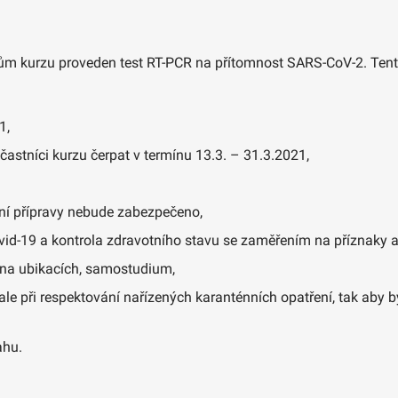
ům kurzu proveden test RT-PCR na přítomnost SARS-CoV-2. Tent
1,
astníci kurzu čerpat v termínu 13.3. – 31.3.2021,
ní přípravy nebude zabezpečeno,
ovid-19 a kontrola zdravotního stavu se zaměřením na příznaky 
m na ubikacích, samostudium,
 ale při respektování nařízených karanténních opatření, tak aby
ahu.