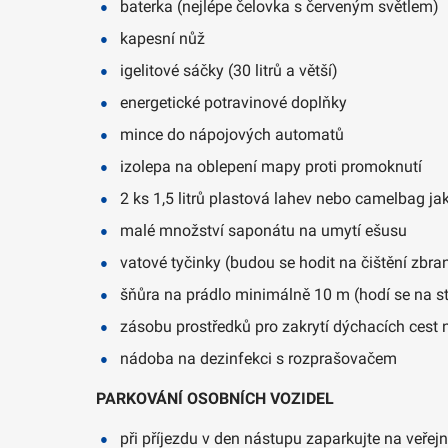
baterka (nejlépe čelovka s červeným světlem)
kapesní nůž
igelitové sáčky (30 litrů a větší)
energetické potravinové doplňky
mince do nápojových automatů
izolepa na oblepení mapy proti promoknutí
2 ks 1,5 litrů plastová lahev nebo camelbag j
malé množství saponátu na umytí ešusu
vatové tyčinky (budou se hodit na čištění zbra
šňůra na prádlo minimálně 10 m (hodí se na st
zásobu prostředků pro zakrytí dýchacích cest 
nádoba na dezinfekci s rozprašovačem
PARKOVÁNÍ OSOBNÍCH VOZIDEL
při příjezdu v den nástupu zaparkujte na veřej