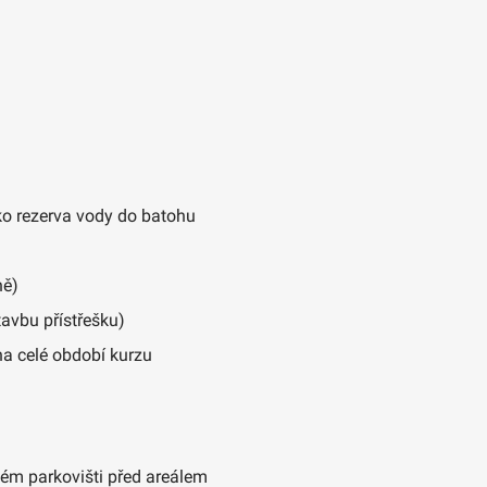
ako rezerva vody do batohu
ně)
avbu přístřešku)
na celé období kurzu
ném parkovišti před areálem