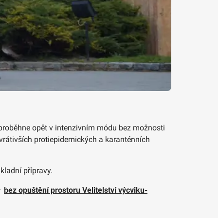
 proběhne opět v intenzivním módu bez možnosti
vrátivších protiepidemických a karanténních
ladní přípravy.
 –
bez opuštění prostoru Velitelství výcviku-