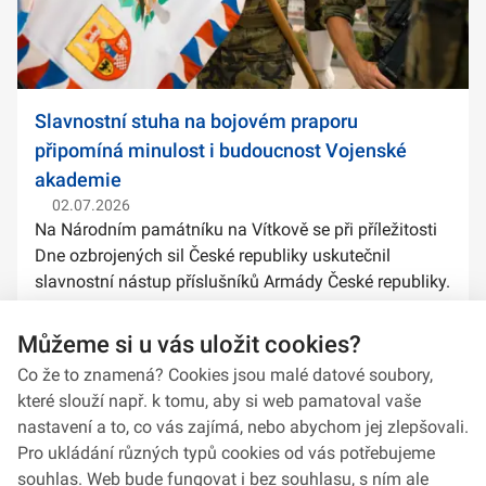
Slavnostní stuha na bojovém praporu
připomíná minulost i budoucnost Vojenské
akademie
02.07.2026
Na Národním památníku na Vítkově se při příležitosti
Dne ozbrojených sil České republiky uskutečnil
slavnostní nástup příslušníků Armády České republiky.
Součástí ceremoniálu bylo také předání slavnostních
stuh na bojové prapory vybranýc...
Můžeme si u vás uložit cookies?
Co že to znamená? Cookies jsou malé datové soubory,
které slouží např. k tomu, aby si web pamatoval vaše
nastavení a to, co vás zajímá, nebo abychom jej zlepšovali.
Pro ukládání různých typů cookies od vás potřebujeme
souhlas. Web bude fungovat i bez souhlasu, s ním ale