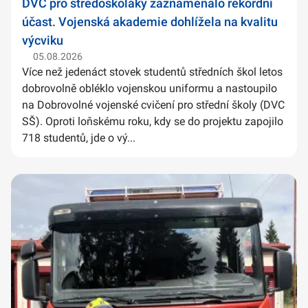
DVC pro středoškoláky zaznamenalo rekordní
účast. Vojenská akademie dohlížela na kvalitu
výcviku
05.08.2026
Více než jedenáct stovek studentů středních škol letos
dobrovolně obléklo vojenskou uniformu a nastoupilo
na Dobrovolné vojenské cvičení pro střední školy (DVC
SŠ). Oproti loňskému roku, kdy se do projektu zapojilo
718 studentů, jde o vý...